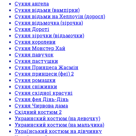
Сукня ангела
Сукня відьми (вампірки)
Сукня відьми на Хеллоуін (доросл)
Сукня відьмочка (зірочка)
Сукня Дороті
Сукня зірочки (відьмочки)
Сукня королеви
Сукня Монстер Хай
Сукня павучок
Сукня пастушки
Сукня Принцеса Жасмін
Сукня принцеси (феї) 2
Сукня ромашки
Сукня сніжинки
Сукня східної красуні
Сукня фея Дінь-Дінь
Сукня Чирвова дама
Східний костюм 2
Украинский костюм (на девочку)
Украинский костюм (на мальчика)
Український костюм на дівчинку