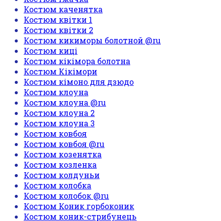
Костюм каченятка
Костюм квітки 1
Костюм квітки 2
Костюм кикиморы болотной @ru
Костюм киці
Костюм кікімора болотна
Костюм Кікімори
Костюм кімоно для дзюдо
Костюм клоуна
Костюм клоуна @ru
Костюм клоуна 2
Костюм клоуна 3
Костюм ковбоя
Костюм ковбоя @ru
Костюм козенятка
Костюм козленка
Костюм колдуньи
Костюм колобка
Костюм колобок @ru
Костюм Коник горбоконик
Костюм коник-стрибунець