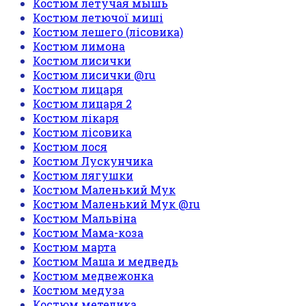
Костюм летучая мышь
Костюм летючої миші
Костюм лешего (лісовика)
Костюм лимона
Костюм лисички
Костюм лисички @ru
Костюм лицаря
Костюм лицаря 2
Костюм лікаря
Костюм лісовика
Костюм лося
Костюм Лускунчика
Костюм лягушки
Костюм Маленький Мук
Костюм Маленький Мук @ru
Костюм Мальвіна
Костюм Мама-коза
Костюм марта
Костюм Маша и медведь
Костюм медвежонка
Костюм медуза
Костюм метелика