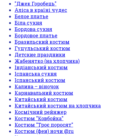
"Джек Горобець"
Аліса в країні чудес
Белое платье
Біла сукня
Бордова сукня
Бордовое платье
Бразильский костюм
Гуцульський костюм
Детские праздники
Жабенятко (на хлопчика)
Індіанський костюм
Іспанська сукня
Іспанський костюм
Калина – віночок
Карнавальний костюм
Китайський костюм
Китайський костюм на хлопчика
Космічний рейнжер
Костюм "Ковбойка"
Костюм "Троє поросят"
Костюм (феи) ночи @ru