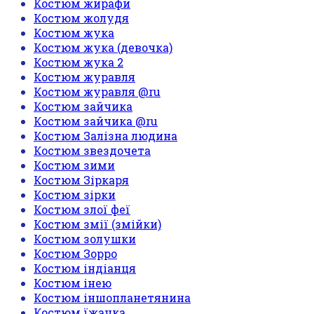
Костюм жирафи
Костюм жолудя
Костюм жука
Костюм жука (девочка)
Костюм жука 2
Костюм журавля
Костюм журавля @ru
Костюм зайчика
Костюм зайчика @ru
Костюм Залізна людина
Костюм звездочета
Костюм зими
Костюм Зіркаря
Костюм зірки
Костюм злої феї
Костюм змії (змійки)
Костюм золушки
Костюм Зорро
Костюм індіанця
Костюм інею
Костюм іншопланетянина
Костюм їжачка