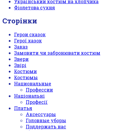
Український костюм на хлопчика
Фіолетова сукня
Сторінки
Герои сказок
Герої казок
Заказ
Замовити чи забронювати костюм
Звери
Звірі
Костюми
Костюмы
Национальные
Профессии
Національні
Професії
Платья
Аксессуары
Головные уборы
Поддержать нас