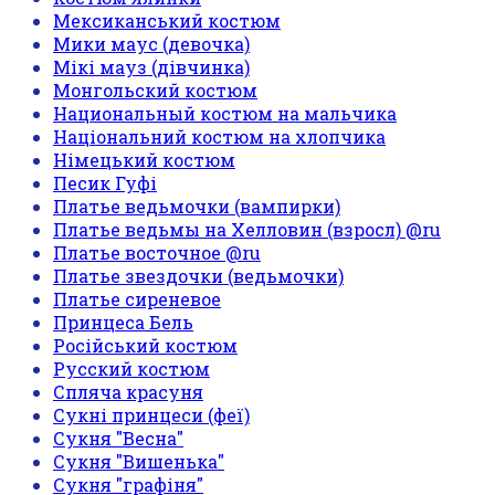
Мексиканський костюм
Мики маус (девочка)
Мікі мауз (дівчинка)
Монгольский костюм
Национальный костюм на мальчика
Національний костюм на хлопчика
Німецький костюм
Песик Гуфі
Платье ведьмочки (вампирки)
Платье ведьмы на Хелловин (взросл) @ru
Платье восточное @ru
Платье звездочки (ведьмочки)
Платье сиреневое
Принцеса Бель
Російський костюм
Русский костюм
Спляча красуня
Сукні принцеси (феї)
Сукня "Весна"
Сукня "Вишенька"
Сукня "графіня"