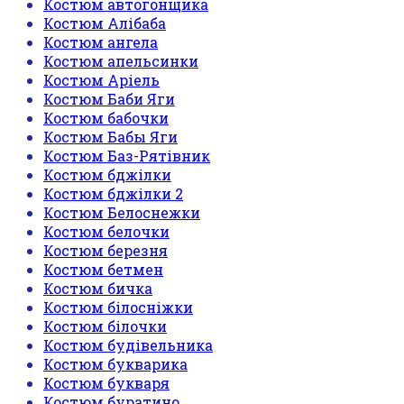
Костюм автогонщика
Костюм Алібаба
Костюм ангела
Костюм апельсинки
Костюм Аріель
Костюм Баби Яги
Костюм бабочки
Костюм Бабы Яги
Костюм Баз-Рятівник
Костюм бджілки
Костюм бджілки 2
Костюм Белоснежки
Костюм белочки
Костюм березня
Костюм бетмен
Костюм бичка
Костюм білосніжки
Костюм білочки
Костюм будівельника
Костюм букварика
Костюм букваря
Костюм буратино