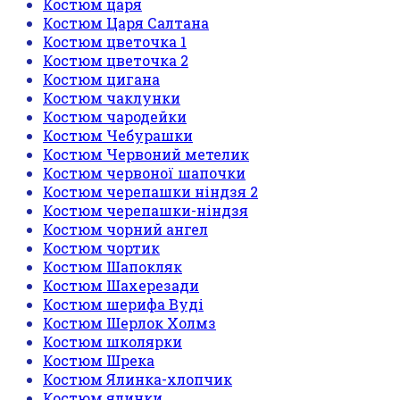
Костюм царя
Костюм Царя Салтана
Костюм цветочка 1
Костюм цветочка 2
Костюм цигана
Костюм чаклунки
Костюм чародейки
Костюм Чебурашки
Костюм Червоний метелик
Костюм червоної шапочки
Костюм черепашки ніндзя 2
Костюм черепашки-ніндзя
Костюм чорний ангел
Костюм чортик
Костюм Шапокляк
Костюм Шахерезади
Костюм шерифа Вуді
Костюм Шерлок Холмз
Костюм школярки
Костюм Шрека
Костюм Ялинка-хлопчик
Костюм ялинки