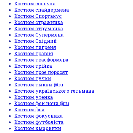
Костюм сонечка
Костюм спайдермена
Костюм Спортакус
Костюм стражника
Костюм струмочка
Костюм Супермена
Костюм Східний
Костюм тигреня
Костюм травня
Костюм трасформера
Костюм трійка
Костюм трое поросят
Костюм тучки
Костюм тыквы @ru
Костюм українського гетьмана
Костюм утенка
Костюм феи ночи @ru
Костюм фея
Костюм фокусника
Костюм футболіста
Костюм хмаринки