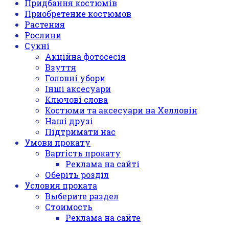
Придбання костюмів
Приобретение костюмов
Растения
Рослини
Сукні
Акційна фотосесія
Взуття
Головні убори
Інші аксесуари
Ключові слова
Костюми та аксесуари на Хелловін
Наші друзі
Підтримати нас
Умови прокату
Вартість прокату
Реклама на сайті
Оберіть розділ
Условия проката
Выберите раздел
Стоимость
Реклама на сайте