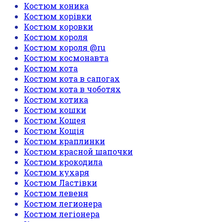
Костюм коника
Костюм корівки
Костюм коровки
Костюм короля
Костюм короля @ru
Костюм космонавта
Костюм кота
Костюм кота в сапогах
Костюм кота в чоботях
Костюм котика
Костюм кошки
Костюм Кощея
Костюм Кощія
Костюм краплинки
Костюм красной шапочки
Костюм крокодила
Костюм кухаря
Костюм Ластівки
Костюм левеня
Костюм легионера
Костюм легіонера