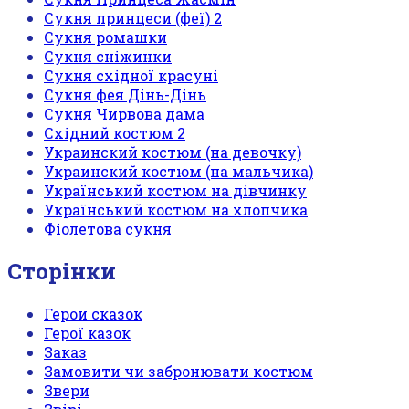
Сукня принцеси (феї) 2
Сукня ромашки
Сукня сніжинки
Сукня східної красуні
Сукня фея Дінь-Дінь
Сукня Чирвова дама
Східний костюм 2
Украинский костюм (на девочку)
Украинский костюм (на мальчика)
Український костюм на дівчинку
Український костюм на хлопчика
Фіолетова сукня
Сторінки
Герои сказок
Герої казок
Заказ
Замовити чи забронювати костюм
Звери