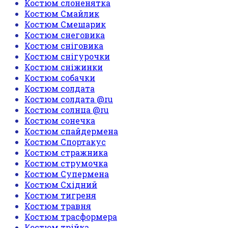
Костюм слоненятка
Костюм Смайлик
Костюм Смешарик
Костюм снеговика
Костюм сніговика
Костюм снігурочки
Костюм сніжинки
Костюм собачки
Костюм солдата
Костюм солдата @ru
Костюм солнца @ru
Костюм сонечка
Костюм спайдермена
Костюм Спортакус
Костюм стражника
Костюм струмочка
Костюм Супермена
Костюм Східний
Костюм тигреня
Костюм травня
Костюм трасформера
Костюм трійка