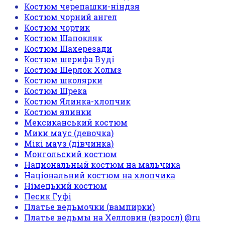
Костюм черепашки-ніндзя
Костюм чорний ангел
Костюм чортик
Костюм Шапокляк
Костюм Шахерезади
Костюм шерифа Вуді
Костюм Шерлок Холмз
Костюм школярки
Костюм Шрека
Костюм Ялинка-хлопчик
Костюм ялинки
Мексиканський костюм
Мики маус (девочка)
Мікі мауз (дівчинка)
Монгольский костюм
Национальный костюм на мальчика
Національний костюм на хлопчика
Німецький костюм
Песик Гуфі
Платье ведьмочки (вампирки)
Платье ведьмы на Хелловин (взросл) @ru