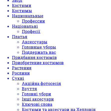
Звірі
Костюми
Костюмы
Национальные
Профессии
Національні
Професії
Платья
Аксессуары
Головные уборы
Поддержать нас
Придбання костюмів
Приобретение костюмов
Растения
Рослини
Сукні
Акційна фотосесія
Взуття
Головні убори
Інші аксесуари
Ключові слова
Костюми та аксесуари на Хелловін