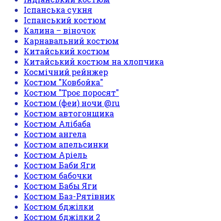
Іспанська сукня
Іспанський костюм
Калина – віночок
Карнавальний костюм
Китайський костюм
Китайський костюм на хлопчика
Космічний рейнжер
Костюм "Ковбойка"
Костюм "Троє поросят"
Костюм (феи) ночи @ru
Костюм автогонщика
Костюм Алібаба
Костюм ангела
Костюм апельсинки
Костюм Аріель
Костюм Баби Яги
Костюм бабочки
Костюм Бабы Яги
Костюм Баз-Рятівник
Костюм бджілки
Костюм бджілки 2