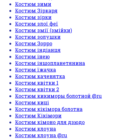
Костюм зими
Костюм Зіркаря
Костюм зірки
Костюм злої феї
Костюм змії (змійки)
Костюм золушки
Костюм Зорро
Костюм індіанця
Костюм інею
Костюм іншопланетянина
Костюм їжачка
Костюм каченятка
Костюм квітки 1
Костюм квітки 2
Костюм кикиморы болотной @ru
Костюм киці
Костюм кікімора болотна
Костюм Кікімори
Костюм кімоно для дзюдо
Костюм клоуна
Костюм клоуна @ru