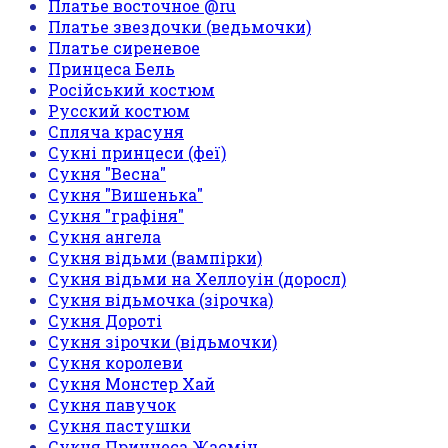
Платье восточное @ru
Платье звездочки (ведьмочки)
Платье сиреневое
Принцеса Бель
Російський костюм
Русский костюм
Спляча красуня
Сукні принцеси (феї)
Сукня "Весна"
Сукня "Вишенька"
Сукня "графіня"
Сукня ангела
Сукня відьми (вампірки)
Сукня відьми на Хеллоуін (доросл)
Сукня відьмочка (зірочка)
Сукня Дороті
Сукня зірочки (відьмочки)
Сукня королеви
Сукня Монстер Хай
Сукня павучок
Сукня пастушки
Сукня Принцеса Жасмін