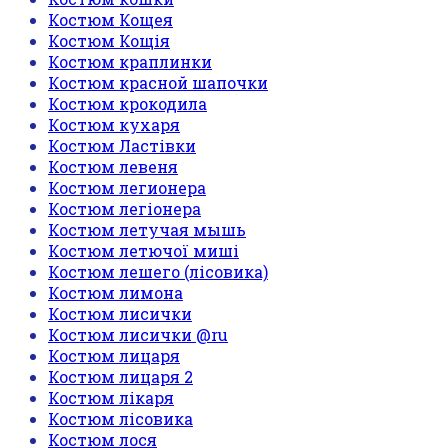
Костюм Кощея
Костюм Кощія
Костюм краплинки
Костюм красной шапочки
Костюм крокодила
Костюм кухаря
Костюм Ластівки
Костюм левеня
Костюм легионера
Костюм легіонера
Костюм летучая мышь
Костюм летючої миші
Костюм лешего (лісовика)
Костюм лимона
Костюм лисички
Костюм лисички @ru
Костюм лицаря
Костюм лицаря 2
Костюм лікаря
Костюм лісовика
Костюм лося