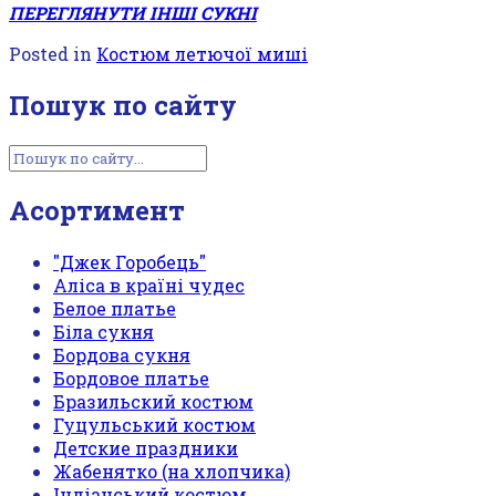
ПЕРЕГЛЯНУТИ ІНШІ СУКНІ
Posted in
Костюм летючої миші
Пошук по сайту
Асортимент
"Джек Горобець"
Аліса в країні чудес
Белое платье
Біла сукня
Бордова сукня
Бордовое платье
Бразильский костюм
Гуцульський костюм
Детские праздники
Жабенятко (на хлопчика)
Індіанський костюм