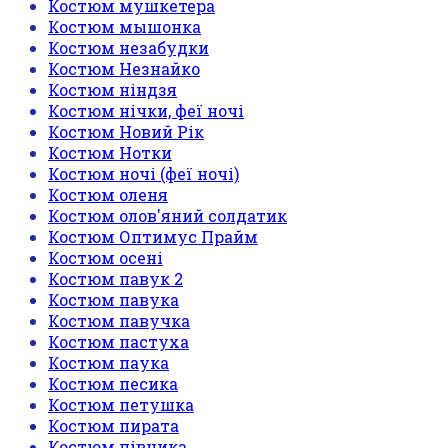
Костюм мушкетера
Костюм мышонка
Костюм незабудки
Костюм Незнайко
Костюм ніндзя
Костюм нічки, феї ночі
Костюм Новий Рік
Костюм Нотки
Костюм ночі (феї ночі)
Костюм оленя
Костюм олов'яний солдатик
Костюм Оптимус Прайм
Костюм осені
Костюм павук 2
Костюм павука
Костюм павучка
Костюм пастуха
Костюм паука
Костюм песика
Костюм петушка
Костюм пирата
Костюм півника