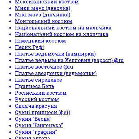
Мексиканський костюм
Мики маус (девочка)
Мікі мауз (дівчинка)
Монгольский костюм
Национальный костюм на мальчика
Національний костюм на хлопчика
Німецький костюм
Песик Гуфі
Платье ведьмочки (вампирки)
Платье ведьмы на Хелловин (взросл) @ru
Платье восточное @ru
Платье звездочки (ведьмочки)
Платье сиреневое
Принцеса Бель
Російський костюм
Русский костюм
Спляча красуня
Сукні принцеси (феї)
Сукня "Весна"
Сукня "Вишенька"
Сукня "графіня"
Сукня ангела