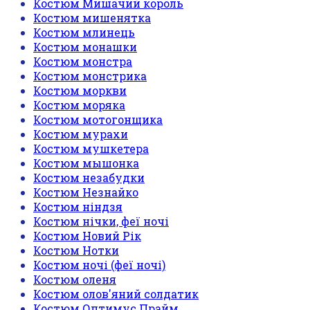
Костюм Мишачий король
Костюм мишенятка
Костюм млинець
Костюм монашки
Костюм монстра
Костюм монстрика
Костюм моркви
Костюм моряка
Костюм мотогонщика
Костюм мурахи
Костюм мушкетера
Костюм мышонка
Костюм незабудки
Костюм Незнайко
Костюм ніндзя
Костюм нічки, феї ночі
Костюм Новий Рік
Костюм Нотки
Костюм ночі (феї ночі)
Костюм оленя
Костюм олов'яний солдатик
Костюм Оптимус Прайм