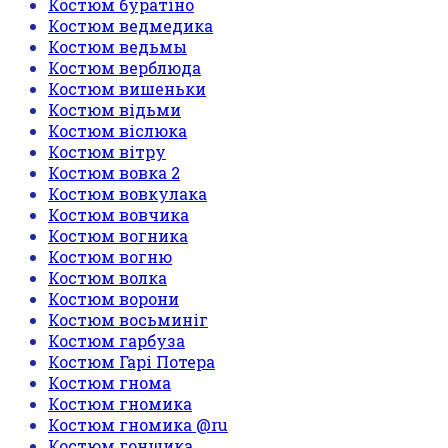
Костюм буратіно
Костюм ведмедика
Костюм ведьмы
Костюм верблюда
Костюм вишеньки
Костюм відьми
Костюм віслюка
Костюм вітру
Костюм вовка 2
Костюм вовкулака
Костюм вовчика
Костюм вогника
Костюм вогню
Костюм волка
Костюм ворони
Костюм восьминіг
Костюм гарбуза
Костюм Гарі Потера
Костюм гнома
Костюм гномика
Костюм гномика @ru
Костюм гонщика