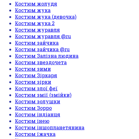
Костюм жолудя
Костюм жука
Костюм жука (девочка)
Костюм жука 2
Костюм журавля
Костюм журавля @ru
Костюм зайчика
Костюм зайчика @ru
Костюм Залізна людина
Костюм звездочета
Костюм зими
Костюм Зіркаря
Костюм зірки
Костюм злої феї
Костюм змії (змійки)
Костюм золушки
Костюм Зорро
Костюм індіанця
Костюм інею
Костюм іншопланетянина
Костюм їжачка