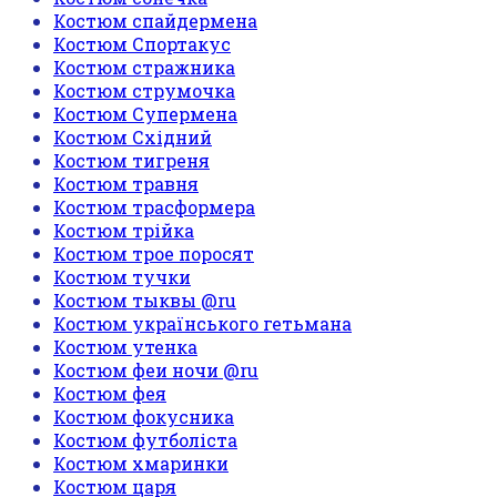
Костюм спайдермена
Костюм Спортакус
Костюм стражника
Костюм струмочка
Костюм Супермена
Костюм Східний
Костюм тигреня
Костюм травня
Костюм трасформера
Костюм трійка
Костюм трое поросят
Костюм тучки
Костюм тыквы @ru
Костюм українського гетьмана
Костюм утенка
Костюм феи ночи @ru
Костюм фея
Костюм фокусника
Костюм футболіста
Костюм хмаринки
Костюм царя