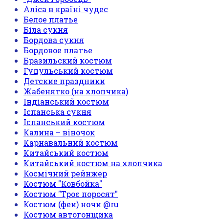
Аліса в країні чудес
Белое платье
Біла сукня
Бордова сукня
Бордовое платье
Бразильский костюм
Гуцульський костюм
Детские праздники
Жабенятко (на хлопчика)
Індіанський костюм
Іспанська сукня
Іспанський костюм
Калина – віночок
Карнавальний костюм
Китайський костюм
Китайський костюм на хлопчика
Космічний рейнжер
Костюм "Ковбойка"
Костюм "Троє поросят"
Костюм (феи) ночи @ru
Костюм автогонщика