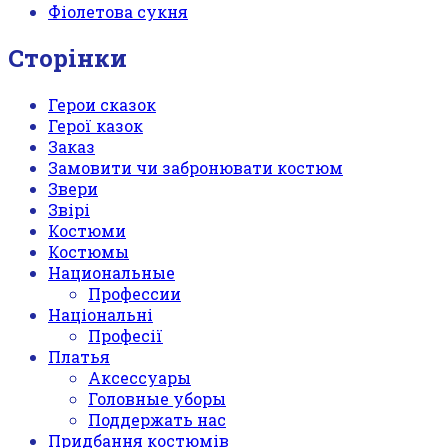
Фіолетова сукня
Сторінки
Герои сказок
Герої казок
Заказ
Замовити чи забронювати костюм
Звери
Звірі
Костюми
Костюмы
Национальные
Профессии
Національні
Професії
Платья
Аксессуары
Головные уборы
Поддержать нас
Придбання костюмів