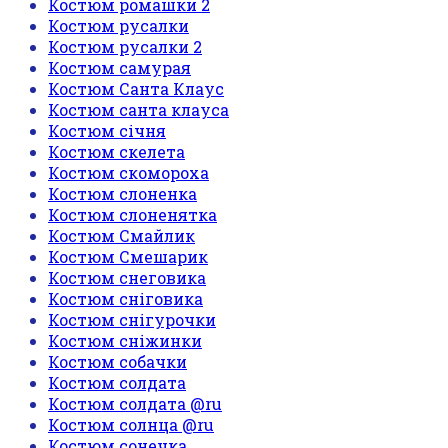
Костюм ромашки 2
Костюм русалки
Костюм русалки 2
Костюм самурая
Костюм Санта Клаус
Костюм санта клауса
Костюм січня
Костюм скелета
Костюм скомороха
Костюм слоненка
Костюм слоненятка
Костюм Смайлик
Костюм Смешарик
Костюм снеговика
Костюм сніговика
Костюм снігурочки
Костюм сніжинки
Костюм собачки
Костюм солдата
Костюм солдата @ru
Костюм солнца @ru
Костюм сонечка