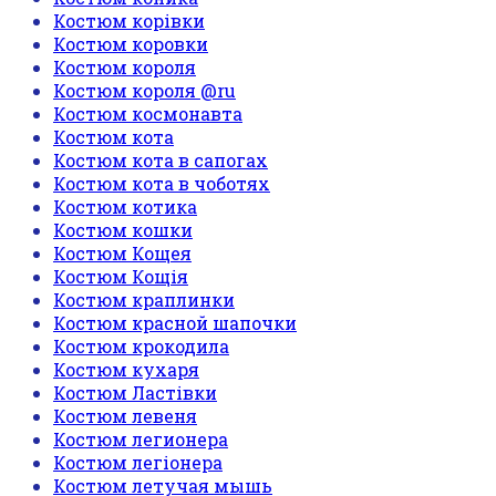
Костюм корівки
Костюм коровки
Костюм короля
Костюм короля @ru
Костюм космонавта
Костюм кота
Костюм кота в сапогах
Костюм кота в чоботях
Костюм котика
Костюм кошки
Костюм Кощея
Костюм Кощія
Костюм краплинки
Костюм красной шапочки
Костюм крокодила
Костюм кухаря
Костюм Ластівки
Костюм левеня
Костюм легионера
Костюм легіонера
Костюм летучая мышь