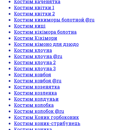
Костюм каченятка
Костюм квітки 1
Костюм квітки 2
Костюм кикиморы болотной @ru
Костюм киці
Костюм кікімора болотна
Костюм Кікімори
Костюм кімоно для дзюдо
Костюм клоуна
Костюм клоуна @ru
Костюм клоуна 2
Костюм клоуна 3
Костюм ковбоя
Костюм ковбоя @ru
Костюм козенятка
Костюм козленка
Костюм колдуньи
Костюм колобка
Костюм колобок @ru
Костюм Коник горбоконик
Костюм коник-стрибунець
Костюм коника