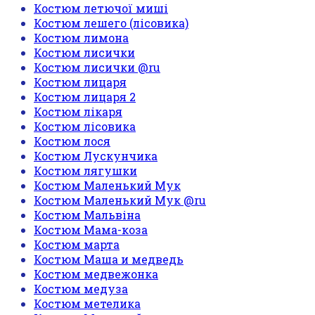
Костюм летючої миші
Костюм лешего (лісовика)
Костюм лимона
Костюм лисички
Костюм лисички @ru
Костюм лицаря
Костюм лицаря 2
Костюм лікаря
Костюм лісовика
Костюм лося
Костюм Лускунчика
Костюм лягушки
Костюм Маленький Мук
Костюм Маленький Мук @ru
Костюм Мальвіна
Костюм Мама-коза
Костюм марта
Костюм Маша и медведь
Костюм медвежонка
Костюм медуза
Костюм метелика