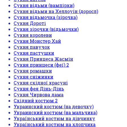
Сукня відьми (вампірки)
Сукня відьми на Хеллоуін (доросл)
Сукня відьмочка (зірочка)
Сукня Дороті
Сукня зірочки (відьмочки)
Сукня королеви
Сукня Монстер Хай
Сукня павучок
Сукня пастушки
Сукня Принцеса Жасмін
Сукня принцеси (феї) 2
Сукня ромашки
Сукня сніжинки
Сукня східної красуні
Сукня фея Дінь-Дінь
Сукня Чирвова дама
Східний костюм 2
Украинский костюм (на девочку)
Украинский костюм (на мальчика)
Український костюм на дівчинку
Український костюм на хлопчика