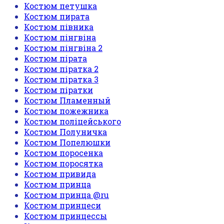
Костюм петушка
Костюм пирата
Костюм півника
Костюм пінгвіна
Костюм пінгвіна 2
Костюм пірата
Костюм піратка 2
Костюм піратка 3
Костюм піратки
Костюм Пламенный
Костюм пожежника
Костюм поліцейського
Костюм Полуничка
Костюм Попелюшки
Костюм поросенка
Костюм поросятка
Костюм привида
Костюм принца
Костюм принца @ru
Костюм принцеси
Костюм принцессы