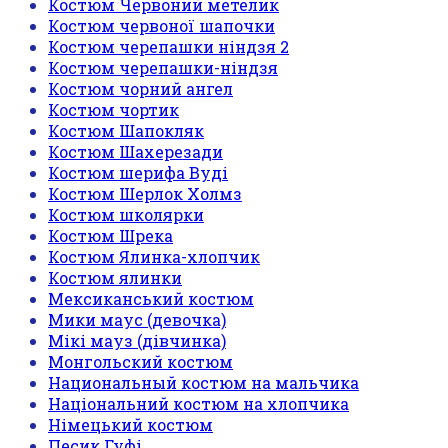
Костюм Червоний метелик
Костюм червоної шапочки
Костюм черепашки ніндзя 2
Костюм черепашки-ніндзя
Костюм чорний ангел
Костюм чортик
Костюм Шапокляк
Костюм Шахерезади
Костюм шерифа Вуді
Костюм Шерлок Холмз
Костюм школярки
Костюм Шрека
Костюм Ялинка-хлопчик
Костюм ялинки
Мексиканський костюм
Мики маус (девочка)
Мікі мауз (дівчинка)
Монгольский костюм
Национальный костюм на мальчика
Національний костюм на хлопчика
Німецький костюм
Песик Гуфі