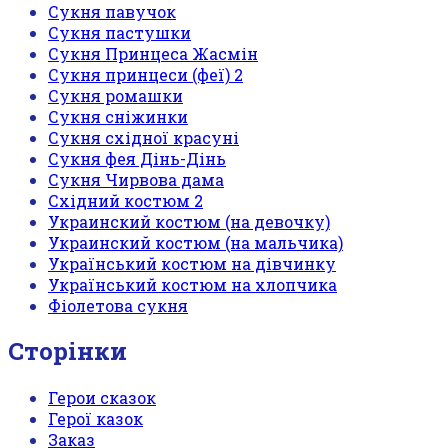
Сукня павучок
Сукня пастушки
Сукня Принцеса Жасмін
Сукня принцеси (феї) 2
Сукня ромашки
Сукня сніжинки
Сукня східної красуні
Сукня фея Дінь-Дінь
Сукня Чирвова дама
Східний костюм 2
Украинский костюм (на девочку)
Украинский костюм (на мальчика)
Український костюм на дівчинку
Український костюм на хлопчика
Фіолетова сукня
Сторінки
Герои сказок
Герої казок
Заказ