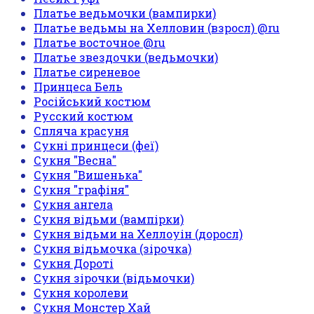
Платье ведьмочки (вампирки)
Платье ведьмы на Хелловин (взросл) @ru
Платье восточное @ru
Платье звездочки (ведьмочки)
Платье сиреневое
Принцеса Бель
Російський костюм
Русский костюм
Спляча красуня
Сукні принцеси (феї)
Сукня "Весна"
Сукня "Вишенька"
Сукня "графіня"
Сукня ангела
Сукня відьми (вампірки)
Сукня відьми на Хеллоуін (доросл)
Сукня відьмочка (зірочка)
Сукня Дороті
Сукня зірочки (відьмочки)
Сукня королеви
Сукня Монстер Хай