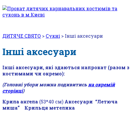
ДИТЯЧЕ СВЯТО
>
Сукні
>
Інші аксесуари
Інші аксесуари
Інші аксесуари, які здаються напрокат (разом з
костюмами чи окремо):
(Головні убори можна подивитись
на окремій
сторінці
)
Крила ангела
(53*40 см)
Аксесуари “Летюча
миша” Крильця метелика