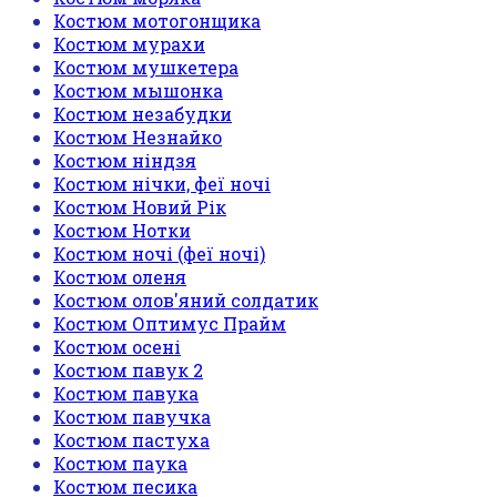
Костюм мотогонщика
Костюм мурахи
Костюм мушкетера
Костюм мышонка
Костюм незабудки
Костюм Незнайко
Костюм ніндзя
Костюм нічки, феї ночі
Костюм Новий Рік
Костюм Нотки
Костюм ночі (феї ночі)
Костюм оленя
Костюм олов'яний солдатик
Костюм Оптимус Прайм
Костюм осені
Костюм павук 2
Костюм павука
Костюм павучка
Костюм пастуха
Костюм паука
Костюм песика