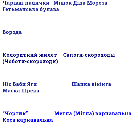
Чарівні палички Мішок Діда Мороза
Гетьманська булава
Борода
Колоритний жилет
—
Сапоги-скороходы
(Чоботи-скороходи)
Ніс Баби Яги Шапка вікінга
Маска Шрека
“Чортик”
_________
Метла (Мітла) карнавальна
Коса карнавальна