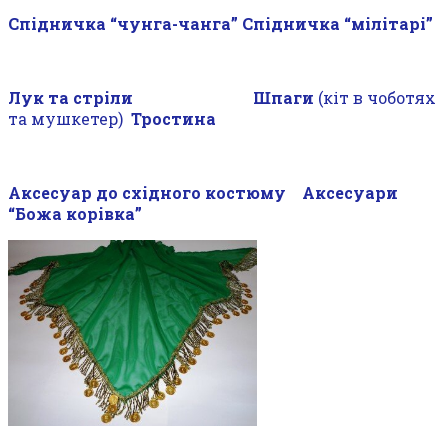
Спідничка “чунга-чанга”
Спідничка “мілітарі”
Лук та стріли Шпаги
(кіт в чоботях
та мушкетер)
Тростина
Аксесуар до східного костюму Аксесуари
“Божа корівка”