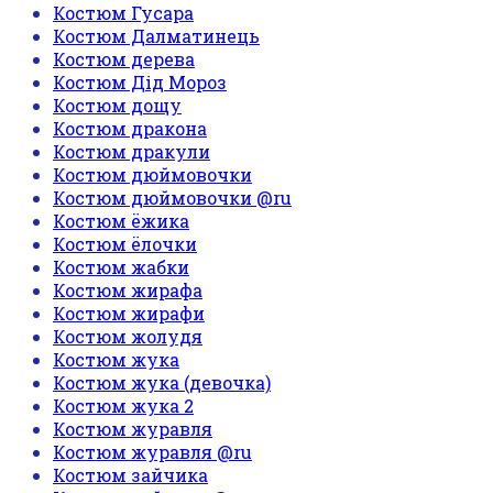
Костюм Гусара
Костюм Далматинець
Костюм дерева
Костюм Дід Мороз
Костюм дощу
Костюм дракона
Костюм дракули
Костюм дюймовочки
Костюм дюймовочки @ru
Костюм ёжика
Костюм ёлочки
Костюм жабки
Костюм жирафа
Костюм жирафи
Костюм жолудя
Костюм жука
Костюм жука (девочка)
Костюм жука 2
Костюм журавля
Костюм журавля @ru
Костюм зайчика