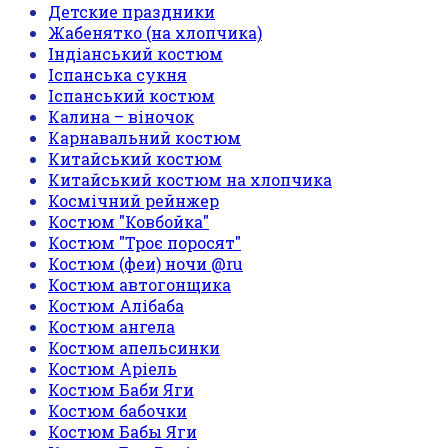
Детские праздники
Жабенятко (на хлопчика)
Індіанський костюм
Іспанська сукня
Іспанський костюм
Калина – віночок
Карнавальний костюм
Китайський костюм
Китайський костюм на хлопчика
Космічний рейнжер
Костюм "Ковбойка"
Костюм "Троє поросят"
Костюм (феи) ночи @ru
Костюм автогонщика
Костюм Алібаба
Костюм ангела
Костюм апельсинки
Костюм Аріель
Костюм Баби Яги
Костюм бабочки
Костюм Бабы Яги