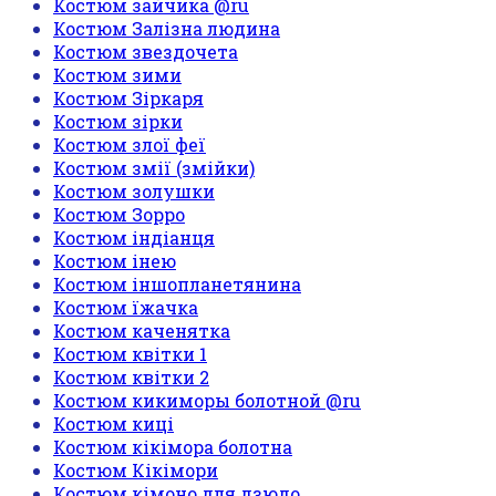
Костюм зайчика @ru
Костюм Залізна людина
Костюм звездочета
Костюм зими
Костюм Зіркаря
Костюм зірки
Костюм злої феї
Костюм змії (змійки)
Костюм золушки
Костюм Зорро
Костюм індіанця
Костюм інею
Костюм іншопланетянина
Костюм їжачка
Костюм каченятка
Костюм квітки 1
Костюм квітки 2
Костюм кикиморы болотной @ru
Костюм киці
Костюм кікімора болотна
Костюм Кікімори
Костюм кімоно для дзюдо