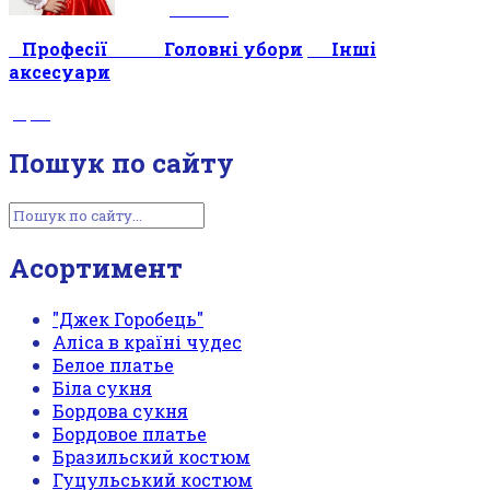
———-
————-
—
Професії Головні убори
—–
Інші
аксесуари
—
—-
Пошук по сайту
Асортимент
"Джек Горобець"
Аліса в країні чудес
Белое платье
Біла сукня
Бордова сукня
Бордовое платье
Бразильский костюм
Гуцульський костюм