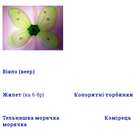
Віяло (веер)
Жилет
(на 6-8р)
Колоритні торбинки
Тельняшка морячка Комірець
морячка