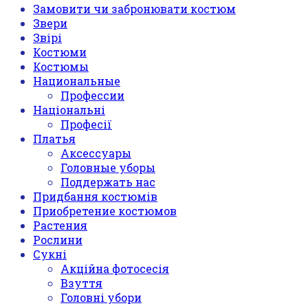
Замовити чи забронювати костюм
Звери
Звірі
Костюми
Костюмы
Национальные
Профессии
Національні
Професії
Платья
Аксессуары
Головные уборы
Поддержать нас
Придбання костюмів
Приобретение костюмов
Растения
Рослини
Сукні
Акційна фотосесія
Взуття
Головні убори