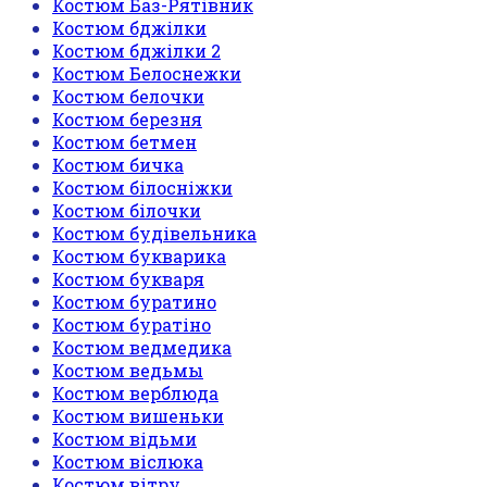
Костюм Баз-Рятівник
Костюм бджілки
Костюм бджілки 2
Костюм Белоснежки
Костюм белочки
Костюм березня
Костюм бетмен
Костюм бичка
Костюм білосніжки
Костюм білочки
Костюм будівельника
Костюм букварика
Костюм букваря
Костюм буратино
Костюм буратіно
Костюм ведмедика
Костюм ведьмы
Костюм верблюда
Костюм вишеньки
Костюм відьми
Костюм віслюка
Костюм вітру