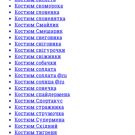
Костюм скомороха
Костюм слоненка
Костюм слоненятка
Костюм Смайлик
Костюм Смешарик
Костюм снеговика
Костюм сніговика
Костюм снігурочки
Костюм сніжинки
Костюм собачки
Костюм солдата
Костюм солдата @ru
Костюм солнца @ru
Костюм сонечка
Костюм спайдермена
Костюм Спортакус
Костюм стражника
Костюм струмочка
Костюм Супермена
Костюм Східний
Костюм тигреня