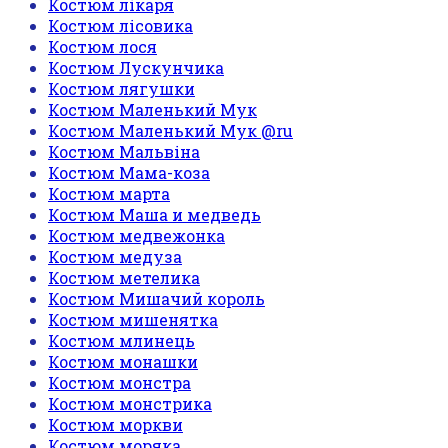
Костюм лікаря
Костюм лісовика
Костюм лося
Костюм Лускунчика
Костюм лягушки
Костюм Маленький Мук
Костюм Маленький Мук @ru
Костюм Мальвіна
Костюм Мама-коза
Костюм марта
Костюм Маша и медведь
Костюм медвежонка
Костюм медуза
Костюм метелика
Костюм Мишачий король
Костюм мишенятка
Костюм млинець
Костюм монашки
Костюм монстра
Костюм монстрика
Костюм моркви
Костюм моряка