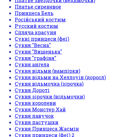
Платье звездочки (ведьмочки)
Платье сиреневое
Принцеса Бель
Російський костюм
Русский костюм
Спляча красуня
Сукні принцеси (феї)
Сукня "Весна"
Сукня "Вишенька"
Сукня "графіня"
Сукня ангела
Сукня відьми (вампірки)
Сукня відьми на Хеллоуін (доросл)
Сукня відьмочка (зірочка)
Сукня Дороті
Сукня зірочки (відьмочки)
Сукня королеви
Сукня Монстер Хай
Сукня павучок
Сукня пастушки
Сукня Принцеса Жасмін
Сукня принцеси (феї) 2