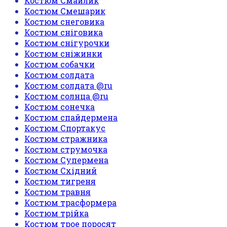
Костюм Смайлик
Костюм Смешарик
Костюм снеговика
Костюм сніговика
Костюм снігурочки
Костюм сніжинки
Костюм собачки
Костюм солдата
Костюм солдата @ru
Костюм солнца @ru
Костюм сонечка
Костюм спайдермена
Костюм Спортакус
Костюм стражника
Костюм струмочка
Костюм Супермена
Костюм Східний
Костюм тигреня
Костюм травня
Костюм трасформера
Костюм трійка
Костюм трое поросят