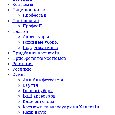
Костюмы
Национальные
Профессии
Національні
Професії
Платья
Аксессуары
Головные уборы
Поддержать нас
Придбання костюмів
Приобретение костюмов
Растения
Рослини
Сукні
Акційна фотосесія
Взуття
Головні убори
Інші аксесуари
Ключові слова
Костюми та аксесуари на Хелловін
Наші друзі