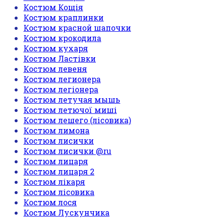
Костюм Кощія
Костюм краплинки
Костюм красной шапочки
Костюм крокодила
Костюм кухаря
Костюм Ластівки
Костюм левеня
Костюм легионера
Костюм легіонера
Костюм летучая мышь
Костюм летючої миші
Костюм лешего (лісовика)
Костюм лимона
Костюм лисички
Костюм лисички @ru
Костюм лицаря
Костюм лицаря 2
Костюм лікаря
Костюм лісовика
Костюм лося
Костюм Лускунчика