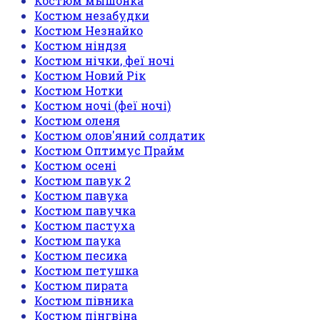
Костюм мышонка
Костюм незабудки
Костюм Незнайко
Костюм ніндзя
Костюм нічки, феї ночі
Костюм Новий Рік
Костюм Нотки
Костюм ночі (феї ночі)
Костюм оленя
Костюм олов'яний солдатик
Костюм Оптимус Прайм
Костюм осені
Костюм павук 2
Костюм павука
Костюм павучка
Костюм пастуха
Костюм паука
Костюм песика
Костюм петушка
Костюм пирата
Костюм півника
Костюм пінгвіна