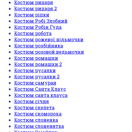
Костюм рицаря
Костюм рицаря 2
Костюм ріпки
Костюм Робі Злобний
Костюм Робін Гуда
Костюм робота
Костюм рожевої відьмочки
Костюм розбійника
Костюм розовой ведьмочки
Костюм ромашки
Костюм ромашки 2
Костюм русалки
Костюм русалки 2
Костюм самурая
Костюм Санта Клаус
Костюм санта клауса
Костюм січня
Костюм скелета
Костюм скомороха
Костюм слоненка
Костюм слоненятка