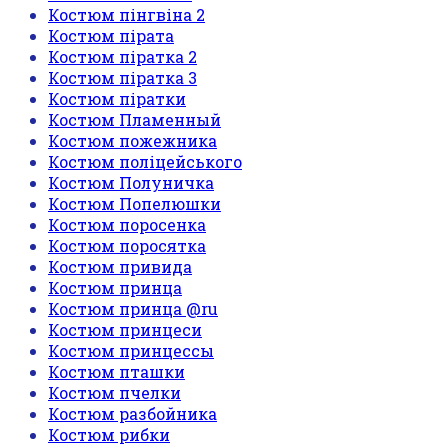
Костюм пінгвіна 2
Костюм пірата
Костюм піратка 2
Костюм піратка 3
Костюм піратки
Костюм Пламенный
Костюм пожежника
Костюм поліцейського
Костюм Полуничка
Костюм Попелюшки
Костюм поросенка
Костюм поросятка
Костюм привида
Костюм принца
Костюм принца @ru
Костюм принцеси
Костюм принцессы
Костюм пташки
Костюм пчелки
Костюм разбойника
Костюм рибки