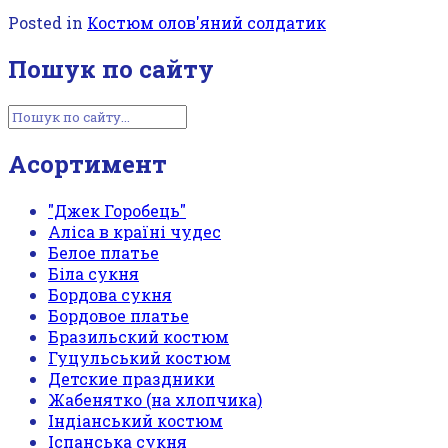
Posted in
Костюм олов'яний солдатик
Пошук по сайту
Асортимент
"Джек Горобець"
Аліса в країні чудес
Белое платье
Біла сукня
Бордова сукня
Бордовое платье
Бразильский костюм
Гуцульський костюм
Детские праздники
Жабенятко (на хлопчика)
Індіанський костюм
Іспанська сукня