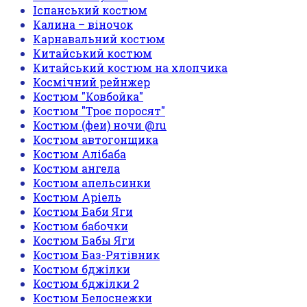
Іспанський костюм
Калина – віночок
Карнавальний костюм
Китайський костюм
Китайський костюм на хлопчика
Космічний рейнжер
Костюм "Ковбойка"
Костюм "Троє поросят"
Костюм (феи) ночи @ru
Костюм автогонщика
Костюм Алібаба
Костюм ангела
Костюм апельсинки
Костюм Аріель
Костюм Баби Яги
Костюм бабочки
Костюм Бабы Яги
Костюм Баз-Рятівник
Костюм бджілки
Костюм бджілки 2
Костюм Белоснежки