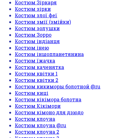
Костюм Зіркаря
Костюм зірки
Костюм злої феї
Костюм змії (змійки)
Костюм золушки
Костюм Зорро
Костюм індіанця
Костюм інею
Костюм іншопланетянина
Костюм їжачка
Костюм каченятка
Костюм квітки 1
Костюм квітки 2
Костюм кикиморы болотной @ru
Костюм киці
Костюм кікімора болотна
Костюм Кікімори
Костюм кімоно для дзюдо
Костюм клоуна
Костюм клоуна @ru
Костюм клоуна 2