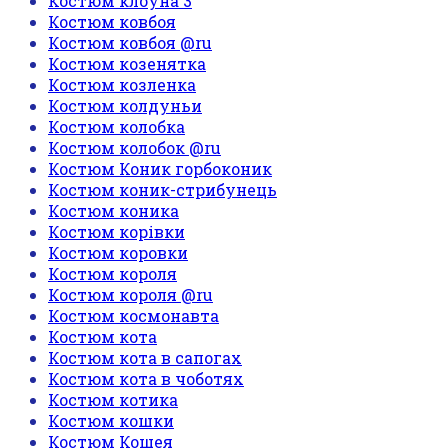
Костюм клоуна 3
Костюм ковбоя
Костюм ковбоя @ru
Костюм козенятка
Костюм козленка
Костюм колдуньи
Костюм колобка
Костюм колобок @ru
Костюм Коник горбоконик
Костюм коник-стрибунець
Костюм коника
Костюм корівки
Костюм коровки
Костюм короля
Костюм короля @ru
Костюм космонавта
Костюм кота
Костюм кота в сапогах
Костюм кота в чоботях
Костюм котика
Костюм кошки
Костюм Кощея