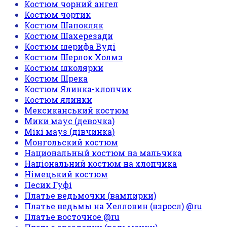
Костюм чорний ангел
Костюм чортик
Костюм Шапокляк
Костюм Шахерезади
Костюм шерифа Вуді
Костюм Шерлок Холмз
Костюм школярки
Костюм Шрека
Костюм Ялинка-хлопчик
Костюм ялинки
Мексиканський костюм
Мики маус (девочка)
Мікі мауз (дівчинка)
Монгольский костюм
Национальный костюм на мальчика
Національний костюм на хлопчика
Німецький костюм
Песик Гуфі
Платье ведьмочки (вампирки)
Платье ведьмы на Хелловин (взросл) @ru
Платье восточное @ru