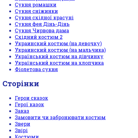
Сукня ромашки
Сукня сніжинки
Сукня східної красуні
Сукня фея Дінь-Дінь
Сукня Чирвова дама
Східний костюм 2
Украинский костюм (на девочку)
Украинский костюм (на мальчика)
Український костюм на дівчинку
Український костюм на хлопчика
Фіолетова сукня
Сторінки
Герои сказок
Герої казок
Заказ
Замовити чи забронювати костюм
Звери
Звірі
Костюми