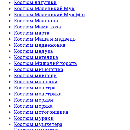
Костюм лягушки
Костюм Маленький Мук
Костюм Маленький Мук @ru
Костюм Мальвіна
Костюм Мама-коза
Костюм марта
Костюм Маша и медведь
Костюм медвежонка
Костюм медуза
Костюм метелика
Костюм Мишачий король
Костюм мишенятка
Костюм млинець
Костюм монашки
Костюм монстра
Костюм монстрика
Костюм моркви
Костюм моряка
Костюм мотогонщика
Костюм мурахи
Костюм мушкетера