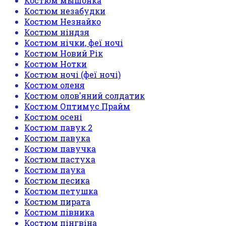
Костюм мышонка
Костюм незабудки
Костюм Незнайко
Костюм ніндзя
Костюм нічки, феї ночі
Костюм Новий Рік
Костюм Нотки
Костюм ночі (феї ночі)
Костюм оленя
Костюм олов'яний солдатик
Костюм Оптимус Прайм
Костюм осені
Костюм павук 2
Костюм павука
Костюм павучка
Костюм пастуха
Костюм паука
Костюм песика
Костюм петушка
Костюм пирата
Костюм півника
Костюм пінгвіна