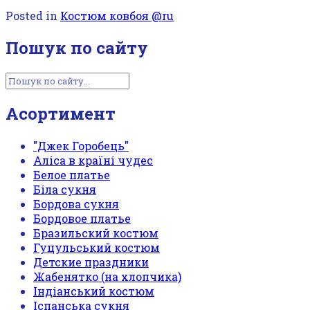
Posted in
Костюм ковбоя @ru
Пошук по сайту
Асортимент
"Джек Горобець"
Аліса в країні чудес
Белое платье
Біла сукня
Бордова сукня
Бордовое платье
Бразильский костюм
Гуцульський костюм
Детские праздники
Жабенятко (на хлопчика)
Індіанський костюм
Іспанська сукня