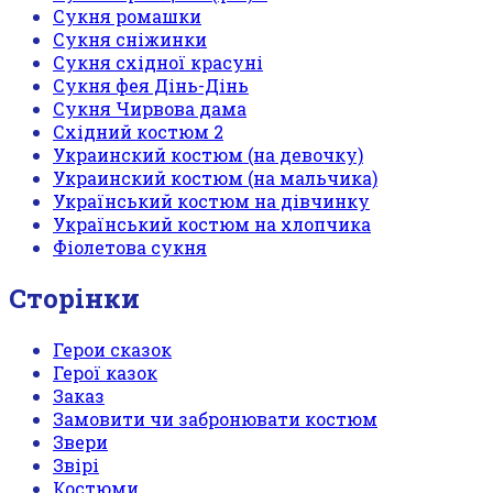
Сукня ромашки
Сукня сніжинки
Сукня східної красуні
Сукня фея Дінь-Дінь
Сукня Чирвова дама
Східний костюм 2
Украинский костюм (на девочку)
Украинский костюм (на мальчика)
Український костюм на дівчинку
Український костюм на хлопчика
Фіолетова сукня
Сторінки
Герои сказок
Герої казок
Заказ
Замовити чи забронювати костюм
Звери
Звірі
Костюми