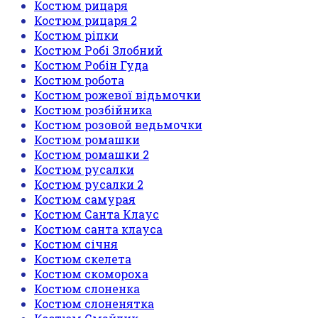
Костюм рицаря
Костюм рицаря 2
Костюм ріпки
Костюм Робі Злобний
Костюм Робін Гуда
Костюм робота
Костюм рожевої відьмочки
Костюм розбійника
Костюм розовой ведьмочки
Костюм ромашки
Костюм ромашки 2
Костюм русалки
Костюм русалки 2
Костюм самурая
Костюм Санта Клаус
Костюм санта клауса
Костюм січня
Костюм скелета
Костюм скомороха
Костюм слоненка
Костюм слоненятка