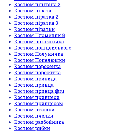
Костюм пінгвіна 2
Костюм пірата
Костюм піратка 2
Костюм піратка 3
Костюм піратки
Костюм Пламенный
Костюм пожежника
Костюм поліцейського
Костюм Полуничка
Костюм Попелюшки
Костюм поросенка
Костюм поросятка
Костюм привида
Костюм принца
Костюм принца @ru
Костюм принцеси
Костюм принцессы
Костюм пташки
Костюм пчелки
Костюм разбойника
Костюм рибки