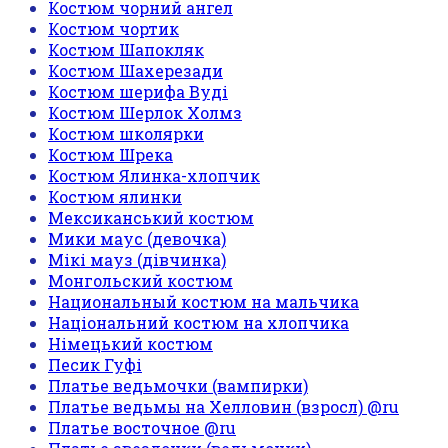
Костюм чорний ангел
Костюм чортик
Костюм Шапокляк
Костюм Шахерезади
Костюм шерифа Вуді
Костюм Шерлок Холмз
Костюм школярки
Костюм Шрека
Костюм Ялинка-хлопчик
Костюм ялинки
Мексиканський костюм
Мики маус (девочка)
Мікі мауз (дівчинка)
Монгольский костюм
Национальный костюм на мальчика
Національний костюм на хлопчика
Німецький костюм
Песик Гуфі
Платье ведьмочки (вампирки)
Платье ведьмы на Хелловин (взросл) @ru
Платье восточное @ru