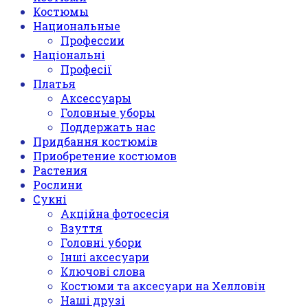
Костюмы
Национальные
Профессии
Національні
Професії
Платья
Аксессуары
Головные уборы
Поддержать нас
Придбання костюмів
Приобретение костюмов
Растения
Рослини
Сукні
Акційна фотосесія
Взуття
Головні убори
Інші аксесуари
Ключові слова
Костюми та аксесуари на Хелловін
Наші друзі