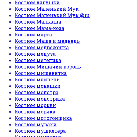
Костюм лягушки
Костюм Маленький Мук
Костюм Маленький Мук @ru
Костюм Мальвіна
Костюм Мама-коза
Костюм марта
Костюм Маша и медведь
Костюм медвежонка
Костюм медуза
Костюм метелика
Костюм Мишачий король
Костюм мишенятка
Костюм млинець
Костюм монашки
Костюм монстра
Костюм монстрика
Костюм моркви
Костюм моряка
Костюм мотогонщика
Костюм мурахи
Костюм мушкетера