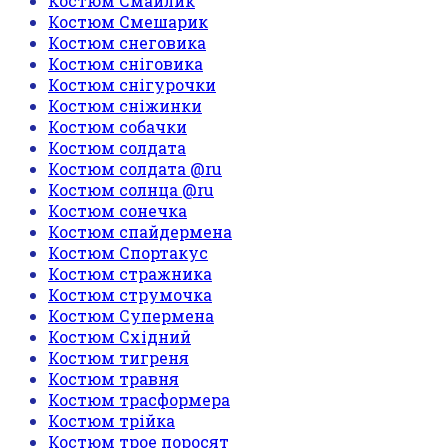
Костюм Смайлик
Костюм Смешарик
Костюм снеговика
Костюм сніговика
Костюм снігурочки
Костюм сніжинки
Костюм собачки
Костюм солдата
Костюм солдата @ru
Костюм солнца @ru
Костюм сонечка
Костюм спайдермена
Костюм Спортакус
Костюм стражника
Костюм струмочка
Костюм Супермена
Костюм Східний
Костюм тигреня
Костюм травня
Костюм трасформера
Костюм трійка
Костюм трое поросят