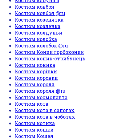
Костюм клоуна 3
Костюм ковбоя
Костюм ковбоя @ru
Костюм козенятка
Костюм козленка
Костюм колдуньи
Костюм колобка
Костюм колобок @ru
Костюм Коник горбоконик
Костюм коник-стрибунець
Костюм коника
Костюм корівки
Костюм коровки
Костюм короля
Костюм короля @ru
Костюм космонавта
Костюм кота
Костюм кота в сапогах
Костюм кота в чоботях
Костюм котика
Костюм кошки
Костюм Кощея