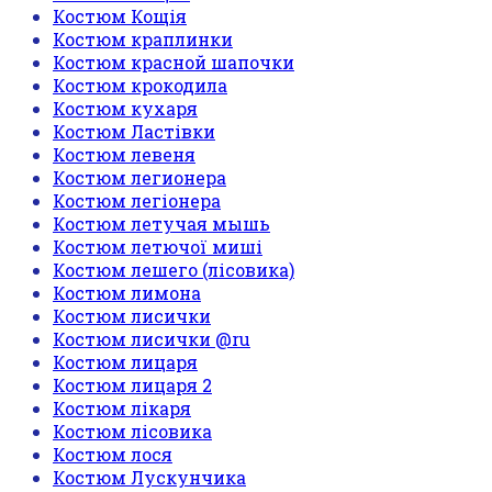
Костюм Кощія
Костюм краплинки
Костюм красной шапочки
Костюм крокодила
Костюм кухаря
Костюм Ластівки
Костюм левеня
Костюм легионера
Костюм легіонера
Костюм летучая мышь
Костюм летючої миші
Костюм лешего (лісовика)
Костюм лимона
Костюм лисички
Костюм лисички @ru
Костюм лицаря
Костюм лицаря 2
Костюм лікаря
Костюм лісовика
Костюм лося
Костюм Лускунчика