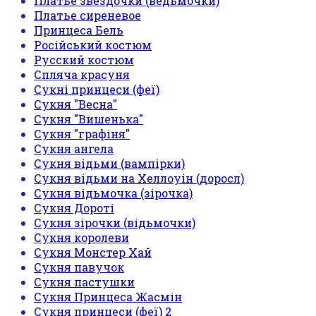
Платье звездочки (ведьмочки)
Платье сиреневое
Принцеса Бель
Російський костюм
Русский костюм
Спляча красуня
Сукні принцеси (феї)
Сукня "Весна"
Сукня "Вишенька"
Сукня "графіня"
Сукня ангела
Сукня відьми (вампірки)
Сукня відьми на Хеллоуін (доросл)
Сукня відьмочка (зірочка)
Сукня Дороті
Сукня зірочки (відьмочки)
Сукня королеви
Сукня Монстер Хай
Сукня павучок
Сукня пастушки
Сукня Принцеса Жасмін
Сукня принцеси (феї) 2