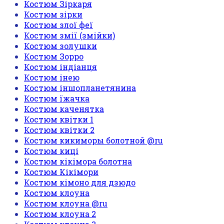
Костюм Зіркаря
Костюм зірки
Костюм злої феї
Костюм змії (змійки)
Костюм золушки
Костюм Зорро
Костюм індіанця
Костюм інею
Костюм іншопланетянина
Костюм їжачка
Костюм каченятка
Костюм квітки 1
Костюм квітки 2
Костюм кикиморы болотной @ru
Костюм киці
Костюм кікімора болотна
Костюм Кікімори
Костюм кімоно для дзюдо
Костюм клоуна
Костюм клоуна @ru
Костюм клоуна 2