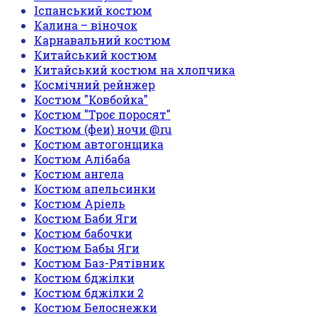
Іспанський костюм
Калина – віночок
Карнавальний костюм
Китайський костюм
Китайський костюм на хлопчика
Космічний рейнжер
Костюм "Ковбойка"
Костюм "Троє поросят"
Костюм (феи) ночи @ru
Костюм автогонщика
Костюм Алібаба
Костюм ангела
Костюм апельсинки
Костюм Аріель
Костюм Баби Яги
Костюм бабочки
Костюм Бабы Яги
Костюм Баз-Рятівник
Костюм бджілки
Костюм бджілки 2
Костюм Белоснежки