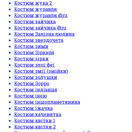
Костюм жука 2
Костюм журавля
Костюм журавля @ru
Костюм зайчика
Костюм зайчика @ru
Костюм Залізна людина
Костюм звездочета
Костюм зими
Костюм Зіркаря
Костюм зірки
Костюм злої феї
Костюм змії (змійки)
Костюм золушки
Костюм Зорро
Костюм індіанця
Костюм інею
Костюм іншопланетянина
Костюм їжачка
Костюм каченятка
Костюм квітки 1
Костюм квітки 2