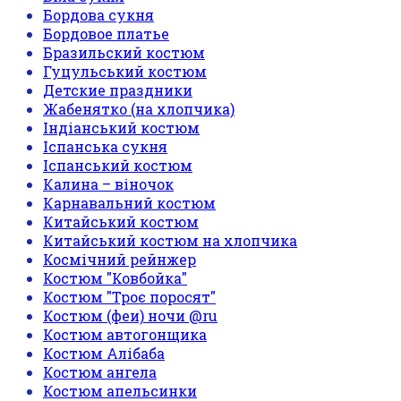
Бордова сукня
Бордовое платье
Бразильский костюм
Гуцульський костюм
Детские праздники
Жабенятко (на хлопчика)
Індіанський костюм
Іспанська сукня
Іспанський костюм
Калина – віночок
Карнавальний костюм
Китайський костюм
Китайський костюм на хлопчика
Космічний рейнжер
Костюм "Ковбойка"
Костюм "Троє поросят"
Костюм (феи) ночи @ru
Костюм автогонщика
Костюм Алібаба
Костюм ангела
Костюм апельсинки