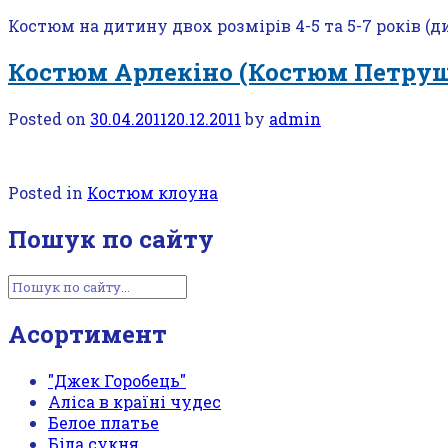
Костюм на дитину двох розмірів 4-5 та 5-7 років (д
Костюм Арлекіно (Костюм Петруш
Posted on
30.04.2011
20.12.2011
by
admin
Posted in
Костюм клоуна
Пошук по сайту
Асортимент
"Джек Горобець"
Аліса в країні чудес
Белое платье
Біла сукня