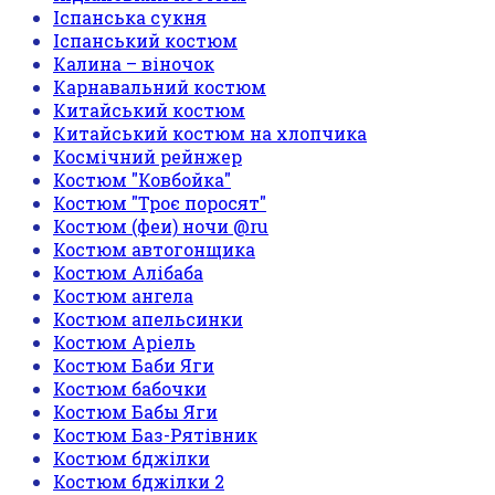
Іспанська сукня
Іспанський костюм
Калина – віночок
Карнавальний костюм
Китайський костюм
Китайський костюм на хлопчика
Космічний рейнжер
Костюм "Ковбойка"
Костюм "Троє поросят"
Костюм (феи) ночи @ru
Костюм автогонщика
Костюм Алібаба
Костюм ангела
Костюм апельсинки
Костюм Аріель
Костюм Баби Яги
Костюм бабочки
Костюм Бабы Яги
Костюм Баз-Рятівник
Костюм бджілки
Костюм бджілки 2