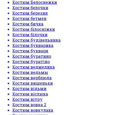
Костюм Белоснежки
Костюм белочки
Костюм березня
Костюм бетмен
Костюм бичка
Костюм білосніжки
Костюм білочки
Костюм будівельника
Костюм букварика
Костюм букваря
Костюм буратино
Костюм буратіно
Костюм ведмедика
Костюм ведьмы
Костюм верблюда
Костюм вишеньки
Костюм відьми
Костюм віслюка
Костюм вітру
Костюм вовка 2
Костюм вовкулака