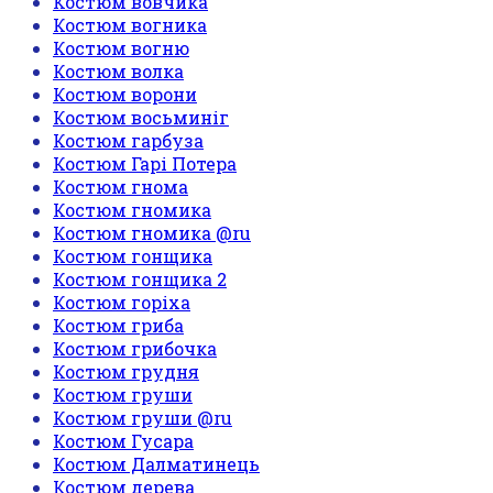
Костюм вовчика
Костюм вогника
Костюм вогню
Костюм волка
Костюм ворони
Костюм восьминіг
Костюм гарбуза
Костюм Гарі Потера
Костюм гнома
Костюм гномика
Костюм гномика @ru
Костюм гонщика
Костюм гонщика 2
Костюм горіха
Костюм гриба
Костюм грибочка
Костюм грудня
Костюм груши
Костюм груши @ru
Костюм Гусара
Костюм Далматинець
Костюм дерева