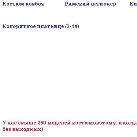
Костюм ковбоя Римский легионер Кит
–
—
Колоритное платьице
(3-4л)
У нас свыше 250 моделей костюмовэтому, иногда
без выходных)