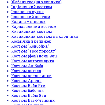
Жабенятко (на хлопчика)
Індіанський костюм
Іспанська сукня
Іспанський костюм
Калина – віночок
Карнавальний костюм
Китайський костюм
Китайський костюм на хлопчика
Космічний рейнжер
Костюм "Ковбойка"
Костюм "Троє поросят"
Костюм (феи) ночи @ru
Костюм автогонщика
Костюм Алібаба
Костюм ангела
Костюм апельсинки
Костюм Аріель
Костюм Баби Яги
Костюм бабочки
Костюм Бабы Яги
Костюм Баз-Рятівник