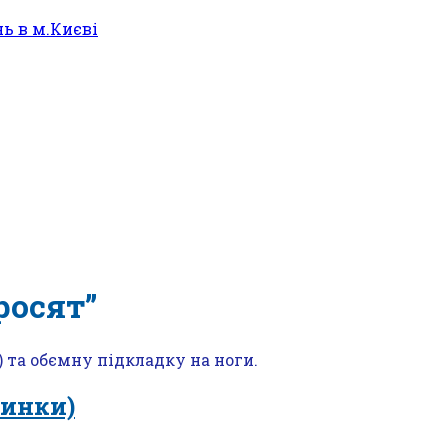
росят”
 та обємну підкладку на ноги.
винки)