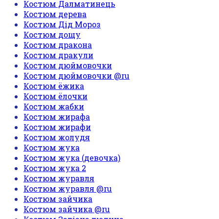
Костюм Далматинець
Костюм дерева
Костюм Дід Мороз
Костюм дощу
Костюм дракона
Костюм дракули
Костюм дюймовочки
Костюм дюймовочки @ru
Костюм ёжика
Костюм ёлочки
Костюм жабки
Костюм жирафа
Костюм жирафи
Костюм жолудя
Костюм жука
Костюм жука (девочка)
Костюм жука 2
Костюм журавля
Костюм журавля @ru
Костюм зайчика
Костюм зайчика @ru