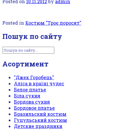
Posted on
10.11.2012
by
admin
Posted in
Костюм "Троє поросят"
Пошук по сайту
Асортимент
"Джек Горобець"
Аліса в країні чудес
Белое платье
Біла сукня
Бордова сукня
Бордовое платье
Бразильский костюм
Гуцульський костюм
Детские праздники