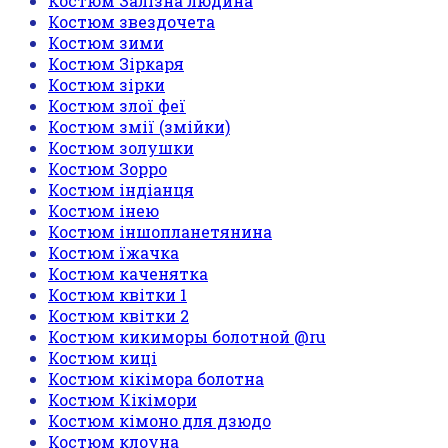
Костюм Залізна людина
Костюм звездочета
Костюм зими
Костюм Зіркаря
Костюм зірки
Костюм злої феї
Костюм змії (змійки)
Костюм золушки
Костюм Зорро
Костюм індіанця
Костюм інею
Костюм іншопланетянина
Костюм їжачка
Костюм каченятка
Костюм квітки 1
Костюм квітки 2
Костюм кикиморы болотной @ru
Костюм киці
Костюм кікімора болотна
Костюм Кікімори
Костюм кімоно для дзюдо
Костюм клоуна