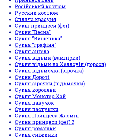
Російський костюм
Русский костюм
Спляча красуня
Сукні принцеси (феї)
Сукня "Весна"
Сукня "Вишенька"
Сукня "графіня"
Сукня ангела
Сукня відьми (вампірки)
Сукня відьми на Хеллоуін (доросл)
Сукня відьмочка (зірочка)
Сукня Дороті
Сукня зірочки (відьмочки)
Сукня королеви
Сукня Монстер Хай
Сукня павучок
Сукня пастушки
Сукня Принцеса Жасмін
Сукня принцеси (феї) 2
Сукня ромашки
Сукня сніжинки