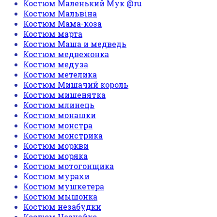
Костюм Маленький Мук @ru
Костюм Мальвіна
Костюм Мама-коза
Костюм марта
Костюм Маша и медведь
Костюм медвежонка
Костюм медуза
Костюм метелика
Костюм Мишачий король
Костюм мишенятка
Костюм млинець
Костюм монашки
Костюм монстра
Костюм монстрика
Костюм моркви
Костюм моряка
Костюм мотогонщика
Костюм мурахи
Костюм мушкетера
Костюм мышонка
Костюм незабудки
Костюм Незнайко