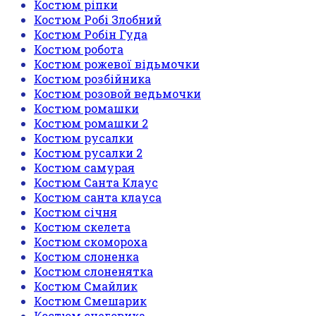
Костюм ріпки
Костюм Робі Злобний
Костюм Робін Гуда
Костюм робота
Костюм рожевої відьмочки
Костюм розбійника
Костюм розовой ведьмочки
Костюм ромашки
Костюм ромашки 2
Костюм русалки
Костюм русалки 2
Костюм самурая
Костюм Санта Клаус
Костюм санта клауса
Костюм січня
Костюм скелета
Костюм скомороха
Костюм слоненка
Костюм слоненятка
Костюм Смайлик
Костюм Смешарик
Костюм снеговика