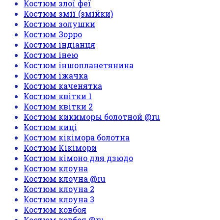
Костюм злої феї
Костюм змії (змійки)
Костюм золушки
Костюм Зорро
Костюм індіанця
Костюм інею
Костюм іншопланетянина
Костюм їжачка
Костюм каченятка
Костюм квітки 1
Костюм квітки 2
Костюм кикиморы болотной @ru
Костюм киці
Костюм кікімора болотна
Костюм Кікімори
Костюм кімоно для дзюдо
Костюм клоуна
Костюм клоуна @ru
Костюм клоуна 2
Костюм клоуна 3
Костюм ковбоя
Костюм ковбоя @ru