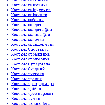
Костюм сніговика
Костюм снігурочки
Костюм сніжинки
Костюм собачки
Костюм солдата
Костюм солдата @ru
Костюм солнца @ru
Костюм сонечка
Костюм спайдермена
Костюм Спортакус
Костюм стражника
Костюм струмочка
Костюм Супермена
Костюм Східний
Костюм тигреня
Костюм травня
Костюм трасформера
Костюм трійка
Костюм трое поросят
Костюм тучки
Костюм тыквы @ru