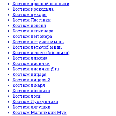
Костюм красной шапочки
Костюм крокодила
Костюм кухаря
Костюм Ластівки
Костюм левеня
Костюм легионера
Костюм легіонера
Костюм летучая мышь
Костюм летючої миші
Костюм лешего (лісовика)
Костюм лимона
Костюм лисички
Костюм лисички @ru
Костюм лицаря
Костюм лицаря 2
Костюм лікаря
Костюм лісовика
Костюм лося
Костюм Лускунчика
Костюм лягушки
Костюм Маленький Мук