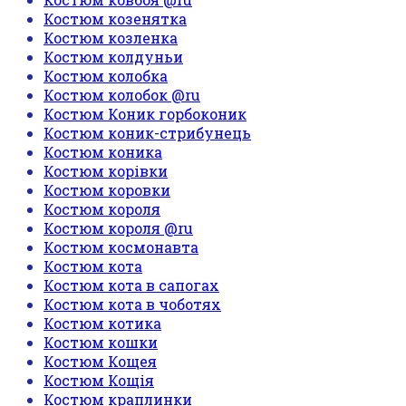
Костюм козенятка
Костюм козленка
Костюм колдуньи
Костюм колобка
Костюм колобок @ru
Костюм Коник горбоконик
Костюм коник-стрибунець
Костюм коника
Костюм корівки
Костюм коровки
Костюм короля
Костюм короля @ru
Костюм космонавта
Костюм кота
Костюм кота в сапогах
Костюм кота в чоботях
Костюм котика
Костюм кошки
Костюм Кощея
Костюм Кощія
Костюм краплинки