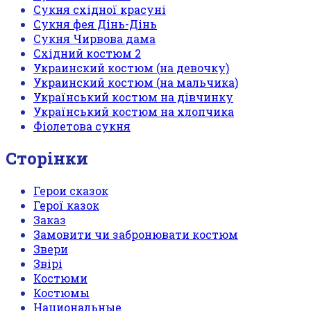
Сукня східної красуні
Сукня фея Дінь-Дінь
Сукня Чирвова дама
Східний костюм 2
Украинский костюм (на девочку)
Украинский костюм (на мальчика)
Український костюм на дівчинку
Український костюм на хлопчика
Фіолетова сукня
Сторінки
Герои сказок
Герої казок
Заказ
Замовити чи забронювати костюм
Звери
Звірі
Костюми
Костюмы
Национальные