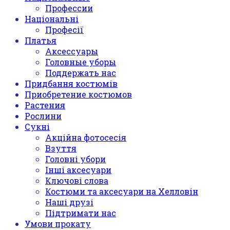
Профессии
Національні
Професії
Платья
Аксессуары
Головные уборы
Поддержать нас
Придбання костюмів
Приобретение костюмов
Растения
Рослини
Сукні
Акційна фотосесія
Взуття
Головні убори
Інші аксесуари
Ключові слова
Костюми та аксесуари на Хелловін
Наші друзі
Підтримати нас
Умови прокату