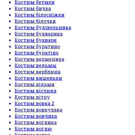
Костюм бетмен
Костюм бичка
Костюм білосніжки
Костюм білочки
Костюм будівельника
Костюм букварика
Костюм букваря
Костюм буратино
Костюм буратіно
Костюм ведмедика
Костюм ведьмы
Костюм верблюда
Костюм вишеньки
Костюм відьми
Костюм віслюка
Костюм вітру
Костюм вовка 2
Костюм вовкулака
Костюм вовчика
Костюм вогника
Костюм вогню
Костюм волка