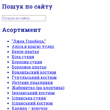
Пошук по сайту
Асортимент
"Джек Горобець"
Аліса в країні чудес
Белое платье
Біла сукня
Бордова сукня
Бордовое платье
Бразильский костюм
Гуцульський костюм
Детские праздники
Жабенятко (на хлопчика)
Індіанський костюм
Іспанська сукня
Іспанський костюм
Калина – віночок