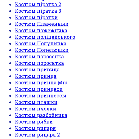
Костюм піратка 2
Костюм піратка 3
Костюм піратки
Костюм Пламенный
Костюм пожежника
Костюм поліцейського
Костюм Полуничка
Костюм Попелюшки
Костюм поросенка
Костюм поросятка
Костюм привида
Костюм принца
Костюм принца @ru
Костюм принцеси
Костюм принцессы
Костюм пташки
Костюм пчелки
Костюм разбойника
Костюм рибки
Костюм рицаря
Костюм рицаря 2