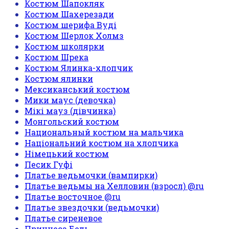
Костюм Шапокляк
Костюм Шахерезади
Костюм шерифа Вуді
Костюм Шерлок Холмз
Костюм школярки
Костюм Шрека
Костюм Ялинка-хлопчик
Костюм ялинки
Мексиканський костюм
Мики маус (девочка)
Мікі мауз (дівчинка)
Монгольский костюм
Национальный костюм на мальчика
Національний костюм на хлопчика
Німецький костюм
Песик Гуфі
Платье ведьмочки (вампирки)
Платье ведьмы на Хелловин (взросл) @ru
Платье восточное @ru
Платье звездочки (ведьмочки)
Платье сиреневое
Принцеса Бель