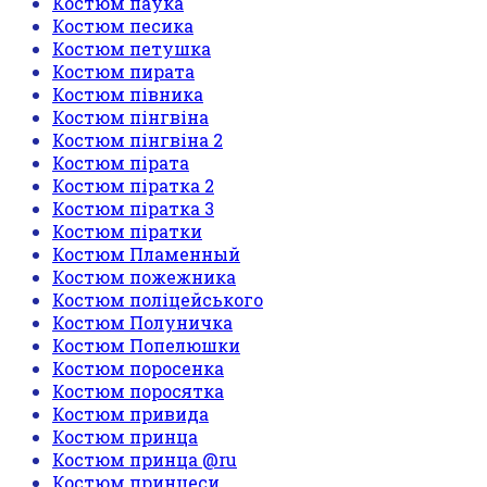
Костюм паука
Костюм песика
Костюм петушка
Костюм пирата
Костюм півника
Костюм пінгвіна
Костюм пінгвіна 2
Костюм пірата
Костюм піратка 2
Костюм піратка 3
Костюм піратки
Костюм Пламенный
Костюм пожежника
Костюм поліцейського
Костюм Полуничка
Костюм Попелюшки
Костюм поросенка
Костюм поросятка
Костюм привида
Костюм принца
Костюм принца @ru
Костюм принцеси