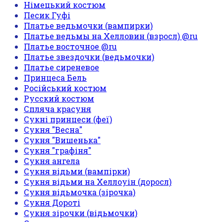
Німецький костюм
Песик Гуфі
Платье ведьмочки (вампирки)
Платье ведьмы на Хелловин (взросл) @ru
Платье восточное @ru
Платье звездочки (ведьмочки)
Платье сиреневое
Принцеса Бель
Російський костюм
Русский костюм
Спляча красуня
Сукні принцеси (феї)
Сукня "Весна"
Сукня "Вишенька"
Сукня "графіня"
Сукня ангела
Сукня відьми (вампірки)
Сукня відьми на Хеллоуін (доросл)
Сукня відьмочка (зірочка)
Сукня Дороті
Сукня зірочки (відьмочки)