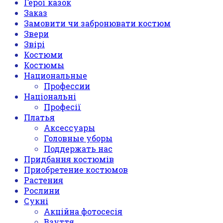
Герої казок
Заказ
Замовити чи забронювати костюм
Звери
Звірі
Костюми
Костюмы
Национальные
Профессии
Національні
Професії
Платья
Аксессуары
Головные уборы
Поддержать нас
Придбання костюмів
Приобретение костюмов
Растения
Рослини
Сукні
Акційна фотосесія
Взуття