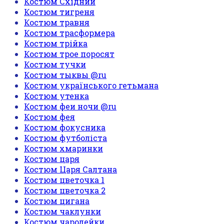
Костюм Східний
Костюм тигреня
Костюм травня
Костюм трасформера
Костюм трійка
Костюм трое поросят
Костюм тучки
Костюм тыквы @ru
Костюм українського гетьмана
Костюм утенка
Костюм феи ночи @ru
Костюм фея
Костюм фокусника
Костюм футболіста
Костюм хмаринки
Костюм царя
Костюм Царя Салтана
Костюм цветочка 1
Костюм цветочка 2
Костюм цигана
Костюм чаклунки
Костюм чародейки