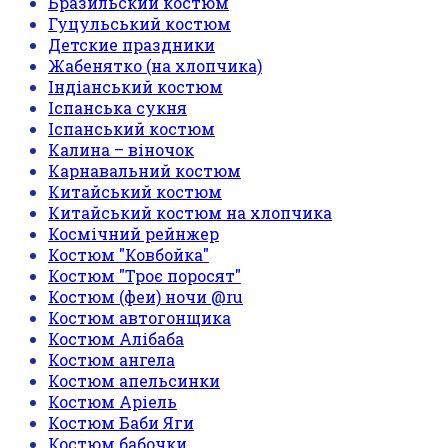
Бразильский костюм
Гуцульський костюм
Детские праздники
Жабенятко (на хлопчика)
Індіанський костюм
Іспанська сукня
Іспанський костюм
Калина – віночок
Карнавальний костюм
Китайський костюм
Китайський костюм на хлопчика
Космічний рейнжер
Костюм "Ковбойка"
Костюм "Троє поросят"
Костюм (феи) ночи @ru
Костюм автогонщика
Костюм Алібаба
Костюм ангела
Костюм апельсинки
Костюм Аріель
Костюм Баби Яги
Костюм бабочки