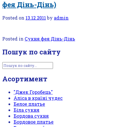
фея Дінь-Дінь)
Posted on
13.12.2011
by
admin
Posted in
Сукня фея Дінь-Дінь
Пошук по сайту
Асортимент
"Джек Горобець"
Аліса в країні чудес
Белое платье
Біла сукня
Бордова сукня
Бордовое платье