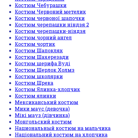
Костюм Чебурашки
Костюм Червоний метелик
Костюм червоної шапочки
Костюм черепашки ніндзя 2
Костюм черепашки-ніндзя
Костюм чорний ангел
Костюм чортик
Костюм Шапокляк
Костюм Шахерезади
Костюм шерифа Вуді
Костюм Шерлок Холмз
Костюм школярки
Костюм Шрека
Костюм Ялинка-хлопчик
Костюм ялинки
Мексиканський костюм
Мики маус (девочка)
Мікі мауз (дівчинка)
Монгольский костюм
Национальный костюм на мальчика
Національний костюм на хлопчика