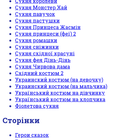
Сукня королеви
Сукня Монстер Хай
Сукня павучок
Сукня пастушки
Сукня Принцеса Жасмін
Сукня принцеси (феї) 2
Сукня ромашки
Сукня сніжинки
Сукня східної красуні
Сукня фея Дінь-Дінь
Сукня Чирвова дама
Східний костюм 2
Украинский костюм (на девочку)
Украинский костюм (на мальчика)
Український костюм на дівчинку
Український костюм на хлопчика
Фіолетова сукня
Сторінки
Герои сказок