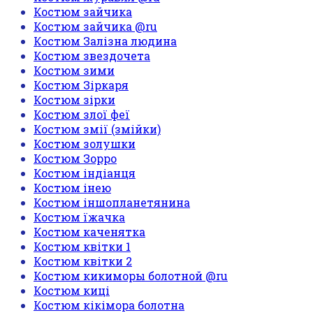
Костюм зайчика
Костюм зайчика @ru
Костюм Залізна людина
Костюм звездочета
Костюм зими
Костюм Зіркаря
Костюм зірки
Костюм злої феї
Костюм змії (змійки)
Костюм золушки
Костюм Зорро
Костюм індіанця
Костюм інею
Костюм іншопланетянина
Костюм їжачка
Костюм каченятка
Костюм квітки 1
Костюм квітки 2
Костюм кикиморы болотной @ru
Костюм киці
Костюм кікімора болотна