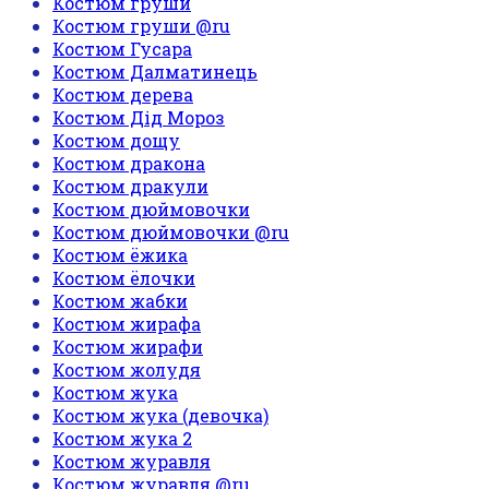
Костюм груши
Костюм груши @ru
Костюм Гусара
Костюм Далматинець
Костюм дерева
Костюм Дід Мороз
Костюм дощу
Костюм дракона
Костюм дракули
Костюм дюймовочки
Костюм дюймовочки @ru
Костюм ёжика
Костюм ёлочки
Костюм жабки
Костюм жирафа
Костюм жирафи
Костюм жолудя
Костюм жука
Костюм жука (девочка)
Костюм жука 2
Костюм журавля
Костюм журавля @ru