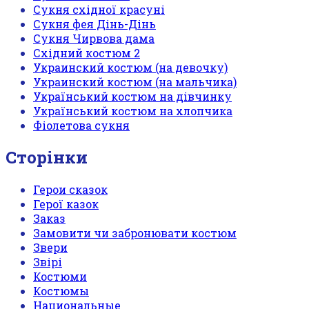
Сукня східної красуні
Сукня фея Дінь-Дінь
Сукня Чирвова дама
Східний костюм 2
Украинский костюм (на девочку)
Украинский костюм (на мальчика)
Український костюм на дівчинку
Український костюм на хлопчика
Фіолетова сукня
Сторінки
Герои сказок
Герої казок
Заказ
Замовити чи забронювати костюм
Звери
Звірі
Костюми
Костюмы
Национальные