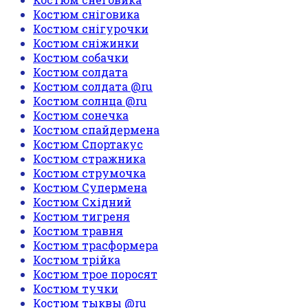
Костюм сніговика
Костюм снігурочки
Костюм сніжинки
Костюм собачки
Костюм солдата
Костюм солдата @ru
Костюм солнца @ru
Костюм сонечка
Костюм спайдермена
Костюм Спортакус
Костюм стражника
Костюм струмочка
Костюм Супермена
Костюм Східний
Костюм тигреня
Костюм травня
Костюм трасформера
Костюм трійка
Костюм трое поросят
Костюм тучки
Костюм тыквы @ru