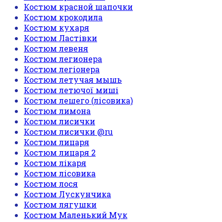
Костюм красной шапочки
Костюм крокодила
Костюм кухаря
Костюм Ластівки
Костюм левеня
Костюм легионера
Костюм легіонера
Костюм летучая мышь
Костюм летючої миші
Костюм лешего (лісовика)
Костюм лимона
Костюм лисички
Костюм лисички @ru
Костюм лицаря
Костюм лицаря 2
Костюм лікаря
Костюм лісовика
Костюм лося
Костюм Лускунчика
Костюм лягушки
Костюм Маленький Мук