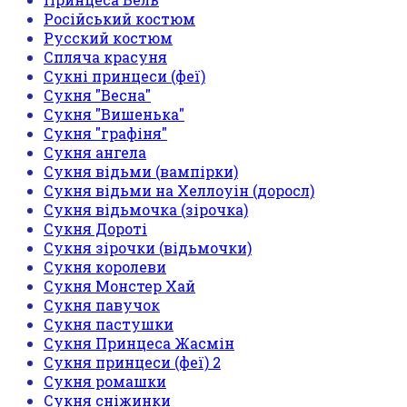
Російський костюм
Русский костюм
Спляча красуня
Сукні принцеси (феї)
Сукня "Весна"
Сукня "Вишенька"
Сукня "графіня"
Сукня ангела
Сукня відьми (вампірки)
Сукня відьми на Хеллоуін (доросл)
Сукня відьмочка (зірочка)
Сукня Дороті
Сукня зірочки (відьмочки)
Сукня королеви
Сукня Монстер Хай
Сукня павучок
Сукня пастушки
Сукня Принцеса Жасмін
Сукня принцеси (феї) 2
Сукня ромашки
Сукня сніжинки