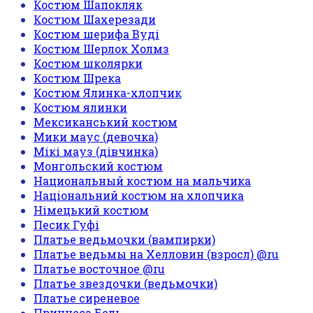
Костюм Шапокляк
Костюм Шахерезади
Костюм шерифа Вуді
Костюм Шерлок Холмз
Костюм школярки
Костюм Шрека
Костюм Ялинка-хлопчик
Костюм ялинки
Мексиканський костюм
Мики маус (девочка)
Мікі мауз (дівчинка)
Монгольский костюм
Национальный костюм на мальчика
Національний костюм на хлопчика
Німецький костюм
Песик Гуфі
Платье ведьмочки (вампирки)
Платье ведьмы на Хелловин (взросл) @ru
Платье восточное @ru
Платье звездочки (ведьмочки)
Платье сиреневое
Принцеса Бель