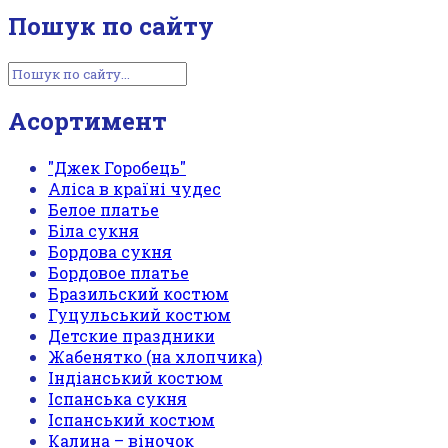
Пошук по сайту
Асортимент
"Джек Горобець"
Аліса в країні чудес
Белое платье
Біла сукня
Бордова сукня
Бордовое платье
Бразильский костюм
Гуцульський костюм
Детские праздники
Жабенятко (на хлопчика)
Індіанський костюм
Іспанська сукня
Іспанський костюм
Калина – віночок