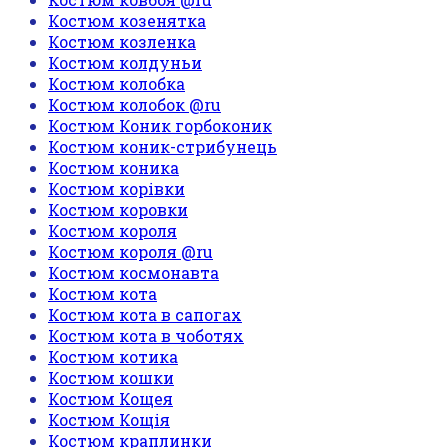
Костюм козенятка
Костюм козленка
Костюм колдуньи
Костюм колобка
Костюм колобок @ru
Костюм Коник горбоконик
Костюм коник-стрибунець
Костюм коника
Костюм корівки
Костюм коровки
Костюм короля
Костюм короля @ru
Костюм космонавта
Костюм кота
Костюм кота в сапогах
Костюм кота в чоботях
Костюм котика
Костюм кошки
Костюм Кощея
Костюм Кощія
Костюм краплинки