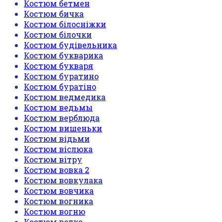
Костюм бетмен
Костюм бичка
Костюм білосніжки
Костюм білочки
Костюм будівельника
Костюм букварика
Костюм букваря
Костюм буратино
Костюм буратіно
Костюм ведмедика
Костюм ведьмы
Костюм верблюда
Костюм вишеньки
Костюм відьми
Костюм віслюка
Костюм вітру
Костюм вовка 2
Костюм вовкулака
Костюм вовчика
Костюм вогника
Костюм вогню
Костюм волка