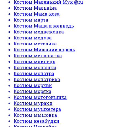
Костюм Маленький Мук @ru
Костюм Мальвіна
Костюм Мама-коза
Костюм марта
Костюм Маша и медведь
Костюм медвежонка
Костюм медуза
Костюм метелика
Костюм Мишачий король
Костюм мишенятка
Костюм млинець
Костюм монашки
Костюм монстра
Костюм монстрика
Костюм моркви
Костюм моряка
Костюм мотогонщика
Костюм мурахи
Костюм мушкетера
Костюм мышонка
Костюм незабудки
Костюм Незнайко