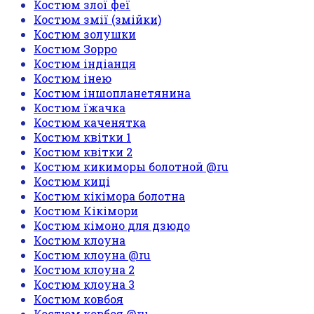
Костюм злої феї
Костюм змії (змійки)
Костюм золушки
Костюм Зорро
Костюм індіанця
Костюм інею
Костюм іншопланетянина
Костюм їжачка
Костюм каченятка
Костюм квітки 1
Костюм квітки 2
Костюм кикиморы болотной @ru
Костюм киці
Костюм кікімора болотна
Костюм Кікімори
Костюм кімоно для дзюдо
Костюм клоуна
Костюм клоуна @ru
Костюм клоуна 2
Костюм клоуна 3
Костюм ковбоя
Костюм ковбоя @ru