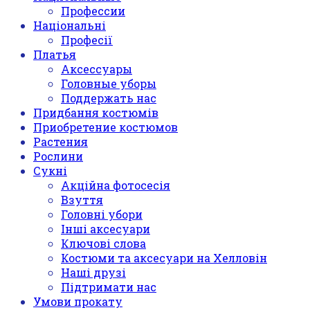
Профессии
Національні
Професії
Платья
Аксессуары
Головные уборы
Поддержать нас
Придбання костюмів
Приобретение костюмов
Растения
Рослини
Сукні
Акційна фотосесія
Взуття
Головні убори
Інші аксесуари
Ключові слова
Костюми та аксесуари на Хелловін
Наші друзі
Підтримати нас
Умови прокату