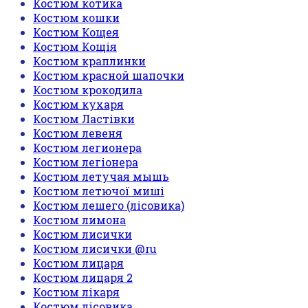
Костюм котика
Костюм кошки
Костюм Кощея
Костюм Кощія
Костюм краплинки
Костюм красной шапочки
Костюм крокодила
Костюм кухаря
Костюм Ластівки
Костюм левеня
Костюм легионера
Костюм легіонера
Костюм летучая мышь
Костюм летючої миші
Костюм лешего (лісовика)
Костюм лимона
Костюм лисички
Костюм лисички @ru
Костюм лицаря
Костюм лицаря 2
Костюм лікаря
Костюм лісовика