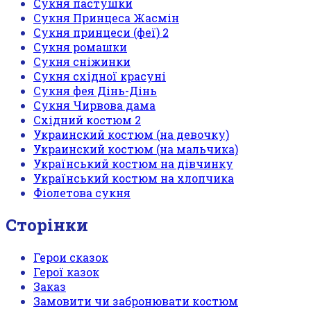
Сукня пастушки
Сукня Принцеса Жасмін
Сукня принцеси (феї) 2
Сукня ромашки
Сукня сніжинки
Сукня східної красуні
Сукня фея Дінь-Дінь
Сукня Чирвова дама
Східний костюм 2
Украинский костюм (на девочку)
Украинский костюм (на мальчика)
Український костюм на дівчинку
Український костюм на хлопчика
Фіолетова сукня
Сторінки
Герои сказок
Герої казок
Заказ
Замовити чи забронювати костюм