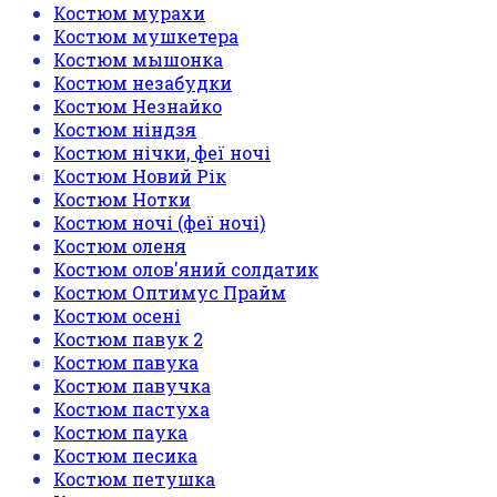
Костюм мурахи
Костюм мушкетера
Костюм мышонка
Костюм незабудки
Костюм Незнайко
Костюм ніндзя
Костюм нічки, феї ночі
Костюм Новий Рік
Костюм Нотки
Костюм ночі (феї ночі)
Костюм оленя
Костюм олов'яний солдатик
Костюм Оптимус Прайм
Костюм осені
Костюм павук 2
Костюм павука
Костюм павучка
Костюм пастуха
Костюм паука
Костюм песика
Костюм петушка