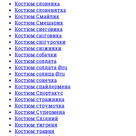
Костюм слоненка
Костюм слоненятка
Костюм Смайлик
Костюм Смешарик
Костюм снеговика
Костюм сніговика
Костюм снігурочки
Костюм сніжинки
Костюм собачки
Костюм солдата
Костюм солдата @ru
Костюм солнца @ru
Костюм сонечка
Костюм спайдермена
Костюм Спортакус
Костюм стражника
Костюм струмочка
Костюм Супермена
Костюм Східний
Костюм тигреня
Костюм травня