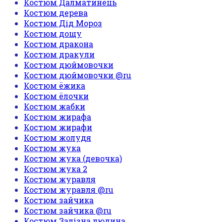
Костюм Далматинець
Костюм дерева
Костюм Дід Мороз
Костюм дощу
Костюм дракона
Костюм дракули
Костюм дюймовочки
Костюм дюймовочки @ru
Костюм ёжика
Костюм ёлочки
Костюм жабки
Костюм жирафа
Костюм жирафи
Костюм жолудя
Костюм жука
Костюм жука (девочка)
Костюм жука 2
Костюм журавля
Костюм журавля @ru
Костюм зайчика
Костюм зайчика @ru
Костюм Залізна людина