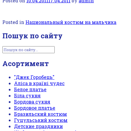
Posted on
10.04.2011
17.04.2011
by
admin
Posted in
Национальный костюм на мальчика
Пошук по сайту
Асортимент
"Джек Горобець"
Аліса в країні чудес
Белое платье
Біла сукня
Бордова сукня
Бордовое платье
Бразильский костюм
Гуцульський костюм
Детские праздники