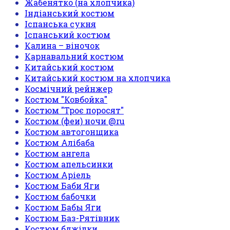
Жабенятко (на хлопчика)
Індіанський костюм
Іспанська сукня
Іспанський костюм
Калина – віночок
Карнавальний костюм
Китайський костюм
Китайський костюм на хлопчика
Космічний рейнжер
Костюм "Ковбойка"
Костюм "Троє поросят"
Костюм (феи) ночи @ru
Костюм автогонщика
Костюм Алібаба
Костюм ангела
Костюм апельсинки
Костюм Аріель
Костюм Баби Яги
Костюм бабочки
Костюм Бабы Яги
Костюм Баз-Рятівник
Костюм бджілки