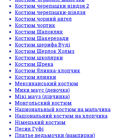
Костюм черепашки ніндзя 2
Костюм черепашки-ніндзя
Костюм чорний ангел
Костюм чортик
Костюм Шапокляк
Костюм Шахерезади
Костюм шерифа Вуді
Костюм Шерлок Холмз
Костюм школярки
Костюм Шрека
Костюм Ялинка-хлопчик
Костюм ялинки
Мексиканський костюм
Мики маус (девочка)
Мікі мауз (дівчинка)
Монгольский костюм
Национальный костюм на мальчика
Національний костюм на хлопчика
Німецький костюм
Песик Гуфі
Платье ведьмочки (вампирки)