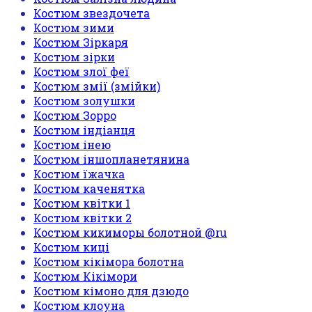
Костюм звездочета
Костюм зими
Костюм Зіркаря
Костюм зірки
Костюм злої феї
Костюм змії (змійки)
Костюм золушки
Костюм Зорро
Костюм індіанця
Костюм інею
Костюм іншопланетянина
Костюм їжачка
Костюм каченятка
Костюм квітки 1
Костюм квітки 2
Костюм кикиморы болотной @ru
Костюм киці
Костюм кікімора болотна
Костюм Кікімори
Костюм кімоно для дзюдо
Костюм клоуна