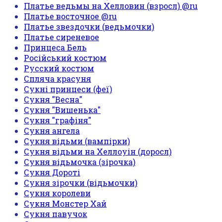
Платье ведьмы на Хелловин (взросл) @ru
Платье восточное @ru
Платье звездочки (ведьмочки)
Платье сиреневое
Принцеса Бель
Російський костюм
Русский костюм
Спляча красуня
Сукні принцеси (феї)
Сукня "Весна"
Сукня "Вишенька"
Сукня "графіня"
Сукня ангела
Сукня відьми (вампірки)
Сукня відьми на Хеллоуін (доросл)
Сукня відьмочка (зірочка)
Сукня Дороті
Сукня зірочки (відьмочки)
Сукня королеви
Сукня Монстер Хай
Сукня павучок