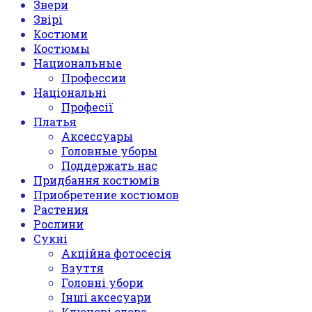
Звери
Звірі
Костюми
Костюмы
Национальные
Профессии
Національні
Професії
Платья
Аксессуары
Головные уборы
Поддержать нас
Придбання костюмів
Приобретение костюмов
Растения
Рослини
Сукні
Акційна фотосесія
Взуття
Головні убори
Інші аксесуари
Ключові слова