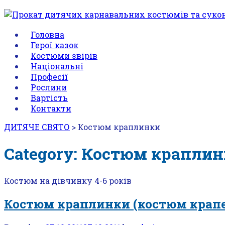
Головна
Герої казок
Костюми звірів
Національні
Професії
Рослини
Вартість
Контакти
ДИТЯЧЕ СВЯТО
>
Костюм краплинки
Category: Костюм крапли
Костюм на дівчинку 4-6 років
Костюм краплинки (костюм крап