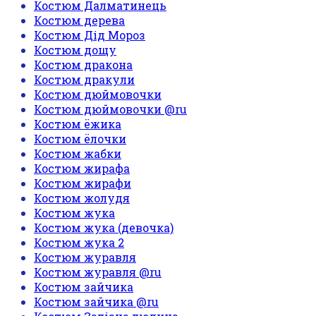
Костюм Далматинець
Костюм дерева
Костюм Дід Мороз
Костюм дощу
Костюм дракона
Костюм дракули
Костюм дюймовочки
Костюм дюймовочки @ru
Костюм ёжика
Костюм ёлочки
Костюм жабки
Костюм жирафа
Костюм жирафи
Костюм жолудя
Костюм жука
Костюм жука (девочка)
Костюм жука 2
Костюм журавля
Костюм журавля @ru
Костюм зайчика
Костюм зайчика @ru