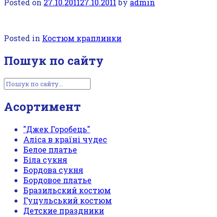
Posted on
27.10.2011
27.10.2011
by
admin
Posted in
Костюм краплинки
Пошук по сайту
Асортимент
"Джек Горобець"
Аліса в країні чудес
Белое платье
Біла сукня
Бордова сукня
Бордовое платье
Бразильский костюм
Гуцульський костюм
Детские праздники