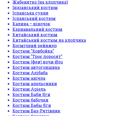
Жабенятко (на хлопчика)
Індіанський костюм
Іспанська сукня
Іспанський костюм
Калина – віночок
Карнавальний костюм
Китайський костюм
Китайський костюм на хлопчика
Космічний рейнжер
Костюм "Ковбойка"
Костюм "Троє поросят"
Костюм (феи) ночи @ru
Костюм автогонщика
Костюм Алібаба
Костюм ангела
Костюм апельсинки
Костюм Аріель
Костюм Баби Яги
Костюм бабочки
Костюм Бабы Яги
Костюм Баз-Рятівник