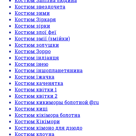
Костюм Залізна людина
Костюм звездочета
Костюм зими
Костюм Зіркаря
Костюм зірки
Костюм злої феї
Костюм змії (змійки)
Костюм золушки
Костюм Зорро
Костюм індіанця
Костюм інею
Костюм іншопланетянина
Костюм їжачка
Костюм каченятка
Костюм квітки 1
Костюм квітки 2
Костюм кикиморы болотной @ru
Костюм киці
Костюм кікімора болотна
Костюм Кікімори
Костюм кімоно для дзюдо
Костюм клоуна