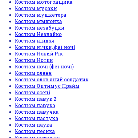
Костюм мотогонщика
Костюм мурахи
Костюм мушкетера
Костюм мышонка
Костюм незабудки
Костюм Незнайко
Костюм ніндзя
Костюм нічки, феї ночі
Костюм Новий Рік
Костюм Нотки
Костюм ночі (феї ночі)
Костюм оленя
Костюм олов'яний солдатик
Костюм Оптимус Прайм
Костюм осені
Костюм павук 2
Костюм павука
Костюм павучка
Костюм пастуха
Костюм паука
Костюм песика
Костюм петушка