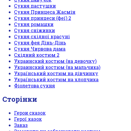
Сукня пастушки
Сукня Принцеса Жасмін
Сукня принцеси (феї) 2
Сукня ромашки
Сукня сніжинки
Сукня східної красуні
Сукня фея Дінь-Дінь
Сукня Чирвова дама
Східний костюм 2
Украинский костюм (на девочку)
Украинский костюм (на мальчика)
Український костюм на дівчинку
Український костюм на хлопчика
Фіолетова сукня
Сторінки
Герои сказок
Герої казок
Заказ