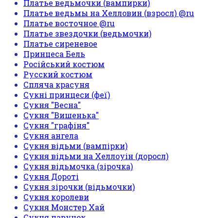
Платье ведьмочки (вампирки)
Платье ведьмы на Хелловин (взросл) @ru
Платье восточное @ru
Платье звездочки (ведьмочки)
Платье сиреневое
Принцеса Бель
Російський костюм
Русский костюм
Спляча красуня
Сукні принцеси (феї)
Сукня "Весна"
Сукня "Вишенька"
Сукня "графіня"
Сукня ангела
Сукня відьми (вампірки)
Сукня відьми на Хеллоуін (доросл)
Сукня відьмочка (зірочка)
Сукня Дороті
Сукня зірочки (відьмочки)
Сукня королеви
Сукня Монстер Хай
Сукня павучок