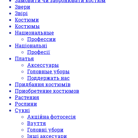
Замовити чи забронювати костюм
Звери
Звірі
Костюми
Костюмы
Национальные
Профессии
Національні
Професії
Платья
Аксессуары
Головные уборы
Поддержать нас
Придбання костюмів
Приобретение костюмов
Растения
Рослини
Сукні
Акційна фотосесія
Взуття
Головні убори
Інші аксесуари