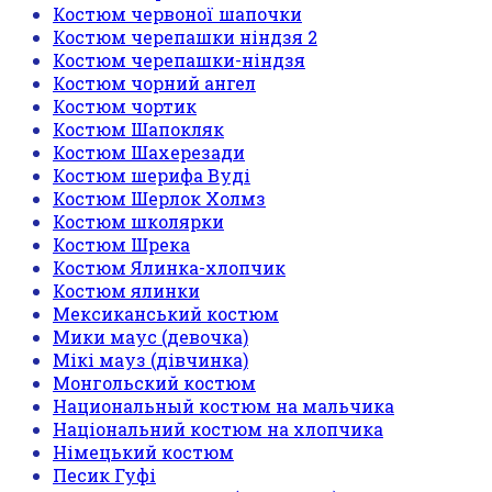
Костюм червоної шапочки
Костюм черепашки ніндзя 2
Костюм черепашки-ніндзя
Костюм чорний ангел
Костюм чортик
Костюм Шапокляк
Костюм Шахерезади
Костюм шерифа Вуді
Костюм Шерлок Холмз
Костюм школярки
Костюм Шрека
Костюм Ялинка-хлопчик
Костюм ялинки
Мексиканський костюм
Мики маус (девочка)
Мікі мауз (дівчинка)
Монгольский костюм
Национальный костюм на мальчика
Національний костюм на хлопчика
Німецький костюм
Песик Гуфі