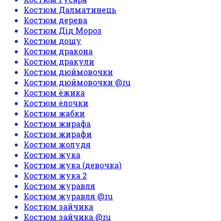
Костюм Далматинець
Костюм дерева
Костюм Дід Мороз
Костюм дощу
Костюм дракона
Костюм дракули
Костюм дюймовочки
Костюм дюймовочки @ru
Костюм ёжика
Костюм ёлочки
Костюм жабки
Костюм жирафа
Костюм жирафи
Костюм жолудя
Костюм жука
Костюм жука (девочка)
Костюм жука 2
Костюм журавля
Костюм журавля @ru
Костюм зайчика
Костюм зайчика @ru