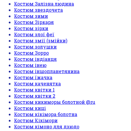
Костюм Залізна людина
Костюм звездочета
Костюм зими
Костюм Зіркаря
Костюм зірки
Костюм злої феї
Костюм змії (змійки)
Костюм золушки
Костюм Зорро
Костюм індіанця
Костюм інею
Костюм іншопланетянина
Костюм їжачка
Костюм каченятка
Костюм квітки 1
Костюм квітки 2
Костюм кикиморы болотной @ru
Костюм киці
Костюм кікімора болотна
Костюм Кікімори
Костюм кімоно для дзюдо