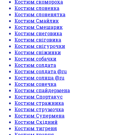
Костюм скомороха
Костюм слоненка
Костюм слоненятка
Костюм Смайлик
Костюм Смешарик
Костюм снеговика
Костюм сніговика
Костюм снігурочки
Костюм сніжинки
Костюм собачки
Костюм солдата
Костюм солдата @ru
Костюм солнца @ru
Костюм сонечка
Костюм спайдермена
Костюм Спортакус
Костюм стражника
Костюм струмочка
Костюм Супермена
Костюм Східний
Костюм тигреня
Костюм травня