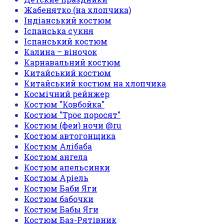
Жабенятко (на хлопчика)
Індіанський костюм
Іспанська сукня
Іспанський костюм
Калина – віночок
Карнавальний костюм
Китайський костюм
Китайський костюм на хлопчика
Космічний рейнжер
Костюм "Ковбойка"
Костюм "Троє поросят"
Костюм (феи) ночи @ru
Костюм автогонщика
Костюм Алібаба
Костюм ангела
Костюм апельсинки
Костюм Аріель
Костюм Баби Яги
Костюм бабочки
Костюм Бабы Яги
Костюм Баз-Рятівник