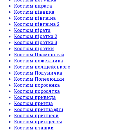
Костюм пирата
Костюм півника
Костюм пінгвіна
Костюм пінгвіна 2
Костюм пірата
Костюм піратка 2
Костюм піратка 3
Костюм піратки
Костюм Пламенный
Костюм пожежника
Костюм поліцейського
Костюм Полуничка
Костюм Попелюшки
Костюм поросенка
Костюм поросятка
Костюм привида
Костюм принца
Костюм принца @ru
Костюм принцеси
Костюм принцессы
Костюм пташки