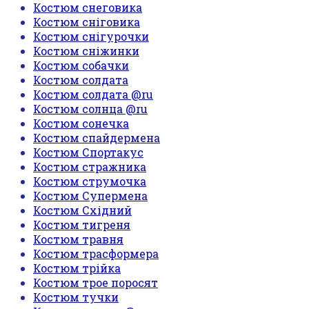
Костюм снеговика
Костюм сніговика
Костюм снігурочки
Костюм сніжинки
Костюм собачки
Костюм солдата
Костюм солдата @ru
Костюм солнца @ru
Костюм сонечка
Костюм спайдермена
Костюм Спортакус
Костюм стражника
Костюм струмочка
Костюм Супермена
Костюм Східний
Костюм тигреня
Костюм травня
Костюм трасформера
Костюм трійка
Костюм трое поросят
Костюм тучки