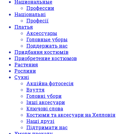
Национальные
Профессии
Національні
Професії
Платья
Аксессуары
Головные уборы
Поддержать нас
Придбання костюмів
Приобретение костюмов
Растения
Рослини
Сукні
Акційна фотосесія
Взуття
Головні убори
Інші аксесуари
Ключові слова
Костюми та аксесуари на Хелловін
Наші друзі
Підтримати нас
Умови прокату