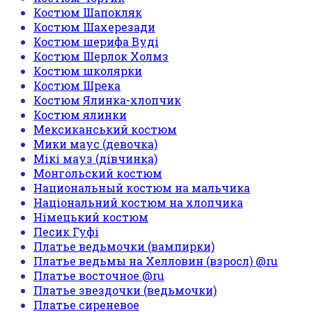
Костюм Шапокляк
Костюм Шахерезади
Костюм шерифа Вуді
Костюм Шерлок Холмз
Костюм школярки
Костюм Шрека
Костюм Ялинка-хлопчик
Костюм ялинки
Мексиканський костюм
Мики маус (девочка)
Мікі мауз (дівчинка)
Монгольский костюм
Национальный костюм на мальчика
Національний костюм на хлопчика
Німецький костюм
Песик Гуфі
Платье ведьмочки (вампирки)
Платье ведьмы на Хелловин (взросл) @ru
Платье восточное @ru
Платье звездочки (ведьмочки)
Платье сиреневое