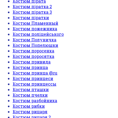
Костюм пірата
Костюм піратка 2
Костюм піратка 3
Костюм піратки
Костюм Пламенный
Костюм пожежника
Костюм поліцейського
Костюм Полуничка
Костюм Попелюшки
Костюм поросенка
Костюм поросятка
Костюм привида
Костюм принца
Костюм принца @ru
Костюм принцеси
Костюм принцессы
Костюм пташки
Костюм пчелки
Костюм разбойника
Костюм рибки
Костюм рицаря
Костюм рицаря 2