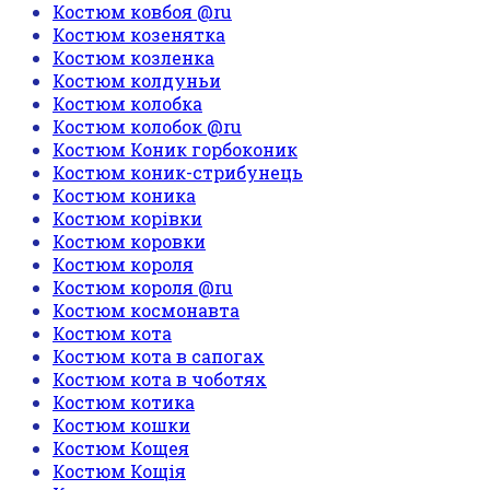
Костюм ковбоя @ru
Костюм козенятка
Костюм козленка
Костюм колдуньи
Костюм колобка
Костюм колобок @ru
Костюм Коник горбоконик
Костюм коник-стрибунець
Костюм коника
Костюм корівки
Костюм коровки
Костюм короля
Костюм короля @ru
Костюм космонавта
Костюм кота
Костюм кота в сапогах
Костюм кота в чоботях
Костюм котика
Костюм кошки
Костюм Кощея
Костюм Кощія