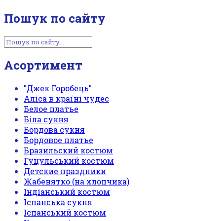
Пошук по сайту
Асортимент
"Джек Горобець"
Аліса в країні чудес
Белое платье
Біла сукня
Бордова сукня
Бордовое платье
Бразильский костюм
Гуцульський костюм
Детские праздники
Жабенятко (на хлопчика)
Індіанський костюм
Іспанська сукня
Іспанський костюм