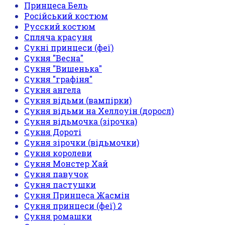
Принцеса Бель
Російський костюм
Русский костюм
Спляча красуня
Сукні принцеси (феї)
Сукня "Весна"
Сукня "Вишенька"
Сукня "графіня"
Сукня ангела
Сукня відьми (вампірки)
Сукня відьми на Хеллоуін (доросл)
Сукня відьмочка (зірочка)
Сукня Дороті
Сукня зірочки (відьмочки)
Сукня королеви
Сукня Монстер Хай
Сукня павучок
Сукня пастушки
Сукня Принцеса Жасмін
Сукня принцеси (феї) 2
Сукня ромашки