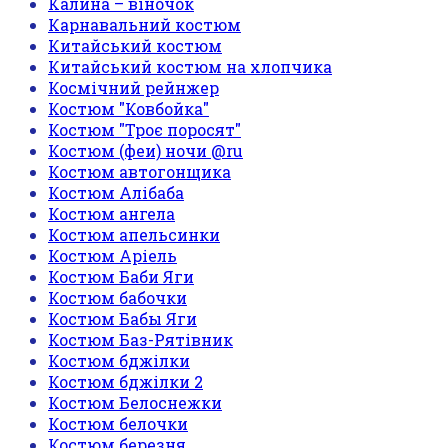
Калина – віночок
Карнавальний костюм
Китайський костюм
Китайський костюм на хлопчика
Космічний рейнжер
Костюм "Ковбойка"
Костюм "Троє поросят"
Костюм (феи) ночи @ru
Костюм автогонщика
Костюм Алібаба
Костюм ангела
Костюм апельсинки
Костюм Аріель
Костюм Баби Яги
Костюм бабочки
Костюм Бабы Яги
Костюм Баз-Рятівник
Костюм бджілки
Костюм бджілки 2
Костюм Белоснежки
Костюм белочки
Костюм березня