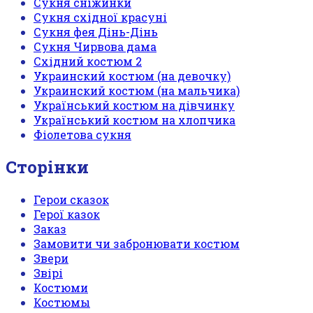
Сукня сніжинки
Сукня східної красуні
Сукня фея Дінь-Дінь
Сукня Чирвова дама
Східний костюм 2
Украинский костюм (на девочку)
Украинский костюм (на мальчика)
Український костюм на дівчинку
Український костюм на хлопчика
Фіолетова сукня
Сторінки
Герои сказок
Герої казок
Заказ
Замовити чи забронювати костюм
Звери
Звірі
Костюми
Костюмы