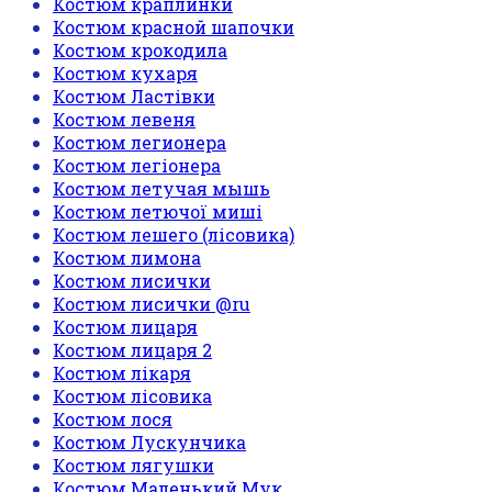
Костюм краплинки
Костюм красной шапочки
Костюм крокодила
Костюм кухаря
Костюм Ластівки
Костюм левеня
Костюм легионера
Костюм легіонера
Костюм летучая мышь
Костюм летючої миші
Костюм лешего (лісовика)
Костюм лимона
Костюм лисички
Костюм лисички @ru
Костюм лицаря
Костюм лицаря 2
Костюм лікаря
Костюм лісовика
Костюм лося
Костюм Лускунчика
Костюм лягушки
Костюм Маленький Мук