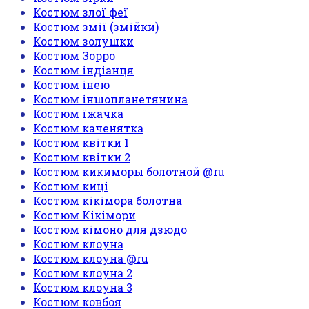
Костюм злої феї
Костюм змії (змійки)
Костюм золушки
Костюм Зорро
Костюм індіанця
Костюм інею
Костюм іншопланетянина
Костюм їжачка
Костюм каченятка
Костюм квітки 1
Костюм квітки 2
Костюм кикиморы болотной @ru
Костюм киці
Костюм кікімора болотна
Костюм Кікімори
Костюм кімоно для дзюдо
Костюм клоуна
Костюм клоуна @ru
Костюм клоуна 2
Костюм клоуна 3
Костюм ковбоя